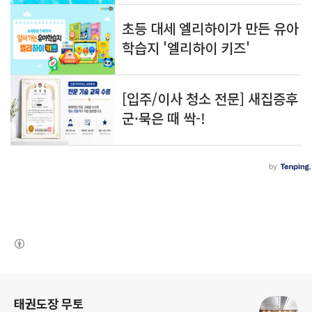
(새창열림)
로그 정보
태권도장 무토