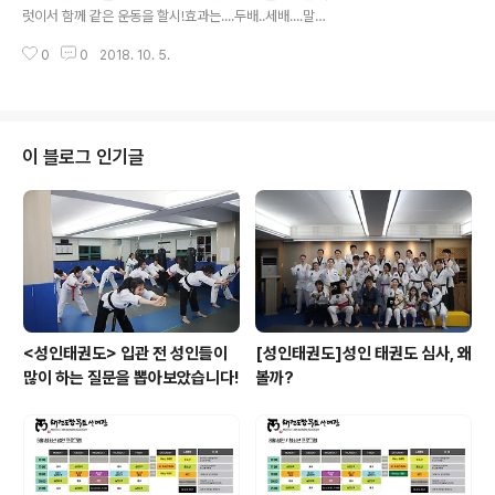
럿이서 함께 같은 운동을 할시!효과는....두배..세배....말로
표현이 안될정도로 좋아요!힘들때 옆에서 도와주고! 또 도
0
0
2018. 10. 5.
움을 줄 수 있고!서로 함께 배우며 서로 함께 땀흘리는 공
간!진지한 성인 태권도장 입니다!
이 블로그 인기글
<성인태권도> 입관 전 성인들이
[성인태권도]성인 태권도 심사, 왜
많이 하는 질문을 뽑아보았습니다!
볼까?