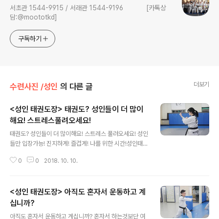
서초관 1544-9915 / 서래관 1544-9196 [카톡상
담:@moototkd]
구독하기
더보기
수련사진 /성인
의 다른 글
<성인 태권도장> 태권도? 성인들이 더 많이
해요! 스트레스풀려오세요!
글 내용
태권도? 성인들이 더 많이해요! 스트레스 풀려오세요! 성인
들만 입장가능! 진지하게! 즐겁게! 나를 위한 시간!성인태권
도장으로 초대합니다!
0
0
2018. 10. 10.
<성인 태권도장> 아직도 혼자서 운동하고 계
십니까?
글 내용
아직도 혼자서 운동하고 계십니까? 혼자서 하는것보단 여