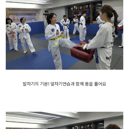
발차기의 기본! 앞차기연습과 함께 몸을 풀어요