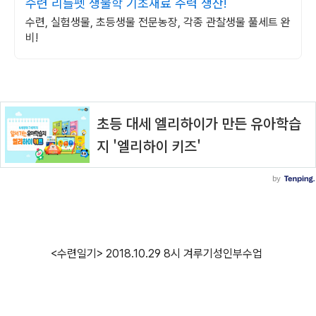
수련 리틀펫 생물학 기초재료 주력 생산!
수련, 실험생물, 초등생물 전문농장, 각종 관찰생물 풀세트 완
비!
<수련일기> 2018.10.29 8시 겨루기성인부수업