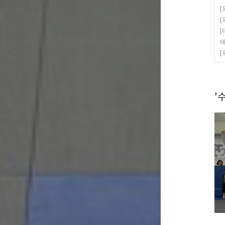
[
[
[
태
[
'