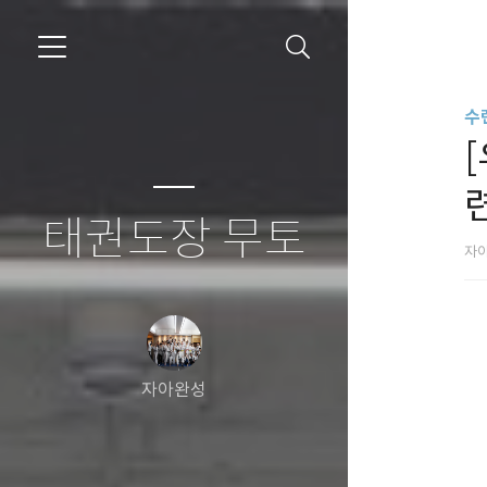
수
태권도장 무토
자
자아완성