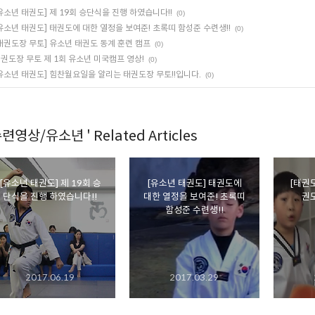
유소년 태권도] 제 19회 승단식을 진행 하였습니다!!
(0)
유소년 태권도] 태권도에 대한 열정을 보여준! 초록띠 함성준 수련생!!
(0)
태권도장 무토] 유소년 태권도 동계 훈련 캠프
(0)
권도장 무토 제 1회 유소년 미국캠프 영상!
(0)
유소년 태권도] 힘찬월요일을 알리는 태권도장 무토!!입니다.
(0)
수련영상/유소년 ' Related Articles
[유소년 태권도] 제 19회 승
[유소년 태권도] 태권도에
[태권
단식을 진행 하였습니다!!
대한 열정을 보여준! 초록띠
권도
함성준 수련생!!
2017.06.19
2017.03.29