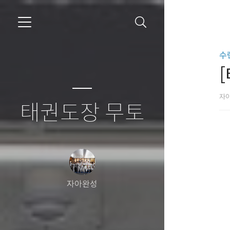
수
자
태권도장 무토
자아완성