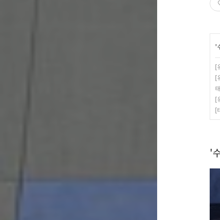
'
[
[
태
[
[
'