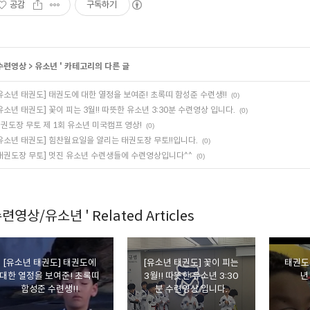
공감
구독하기
수련영상
>
유소년
' 카테고리의 다른 글
유소년 태권도] 태권도에 대한 열정을 보여준! 초록띠 함성준 수련생!!
(0)
유소년 태권도] 꽃이 피는 3월!! 따뜻한 유소년 3:30분 수련영상 입니다.
(0)
권도장 무토 제 1회 유소년 미국캠프 영상!
(0)
유소년 태권도] 힘찬월요일을 알리는 태권도장 무토!!입니다.
(0)
태권도장 무토] 멋진 유소년 수련생들에 수련영상입니다^^
(0)
수련영상/유소년 ' Related Articles
[유소년 태권도] 태권도에
[유소년 태권도] 꽃이 피는
태권도
대한 열정을 보여준! 초록띠
3월!! 따뜻한 유소년 3:30
년
함성준 수련생!!
분 수련영상 입니다.