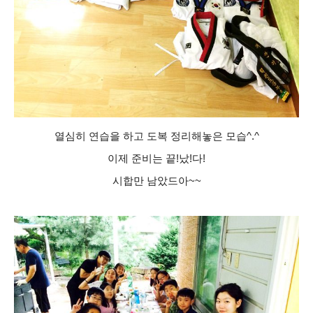
열심히 연습을 하고 도복 정리해놓은 모습^.^
이제 준비는 끝!났!다!
시합만 남았드아~~