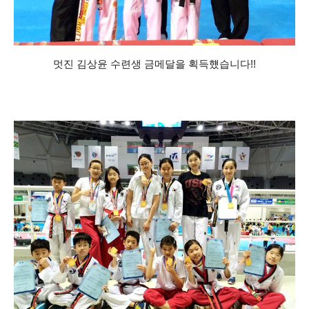
멋진 김상윤 수련생 금메달을 획득헀습니다!!