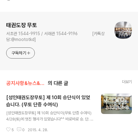
로그 정보
태권도장 무토
서초관 1544-9915 / 서래관 1544-9196 [카톡상
담:@moototkd]
구독하기
더보기
공지사항&뉴스&행사/행사/대회
의 다른 글
[성인태권도장무토] 제 10회 승단식이 있었
습니다. (무토 단증 수여식)
글 내용
[성인태권도장무토] 제 10회 승단식이(무토 단증 수여식)
4/28(토)에 멋진 행사가 있었습니다^^ 바로바로 승. 단. 식
승단식은 그동안의 수련 과정들을 훌륭하게 마쳤음을 인정
5
0
2015. 4. 28.
하여 가족과 선, 후배들에게 수련 모습을 보여주고, 새로운
띠를 받는 자리에요 새로운 띠로서의 첫걸음을 내딛는 날