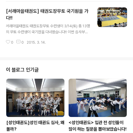
이기도 해요!! ▲ 승단자들의 도복, 띠, 액자 사진 ▲ 행사
[서래마을태권도] 태권도장무토 국기원을 가
가 시작합니다~~~ ▲ 역시 멋진 발차기 ▲ 한 동작 한 동
작 아주 신중하게 하네요 ▲ 호신술도 가볍게 헛! ▲ 1품
다!!
글 내용
정도 되면 다 이 정도는 하잖아요. 그쵸??^^ ▲ 2품이 되는
서래마을태권도 태권도장무토 수련생이 3/14(토) 총 13명
양성훈 수련생의 시연 ▲ 선배들은 '암바'기술이 마지막 동
의 무토 수련생이 국기원을 다녀왔습니다!! 이번 심사부터
작이네요 ▲ 멋진 옆차기 격파도 하고 ▲ 강하게, 그리고
국기원 심사 진행 방식의 변화가 보였는데 이와 같은 긍정
멋지게 발차기를 합니다 ▲ 김남량 성인수련생 실전기 품
0
0
2015. 3. 14.
적인 변화가 계속되길 바라봅니다^^ ▲ 부모님들과 단체
새는 1장..
사진 ▲ 국기원 심사 진행 방식 6코트 사용,기본동작 시행
▲ 한 순간 한 순간 최선을 다하는 아이들 ▲ 심사 시작 전
V 하고 찍었지만 표정이 좀.. 긴장한 것 같네요 ▲ 심사 시
작 전 마음을 가다듬고 ! ▲ 연습을 실전처럼 수련 했던 우
이 블로그 인기글
리 친구들 ▲ 멋지게 기량을 발휘 하네요 ▲ 성인수련생'김
남량'씨 어린 친구들 사이에서 너무도 멋지게 심사보시고
오셨습니다. 성인태권도 수련생의 용기에 박수를 보냅니다
~~~
[성인태권도]성인 태권도 심사, 왜
<성인태권도> 입관 전 성인들이
볼까?
많이 하는 질문을 뽑아보았습니다!