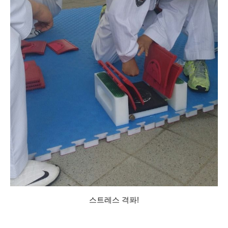
스트레스 격퐈!