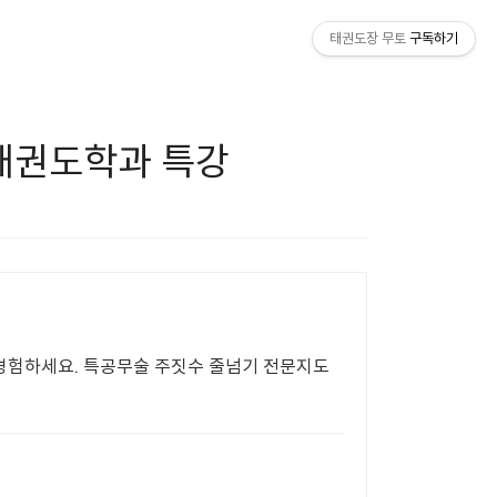
태권도장 무토
구독하기
태권도학과 특강
경험하세요. 특공무술 주짓수 줄넘기 전문지도