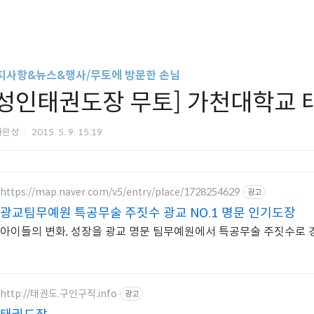
지사항&뉴스&행사/무토에 방문한 손님
[성인태권도장 무토] 가천대학교 
아완성
2015. 5. 9. 15:19
https://map.naver.com/v5/entry/place/1728254629
광고
광교팀무예원 특공무술 주짓수 광교 NO.1 명문 인기도장
아이들의 변화, 성장을 광교 명문 팀무예원에서 특공무술 주짓수로 
http://태권도.구인구직.info
광고