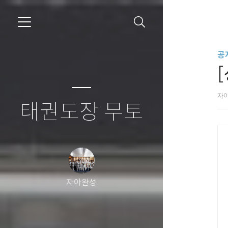
공
자
태권도장 무토
자아완성