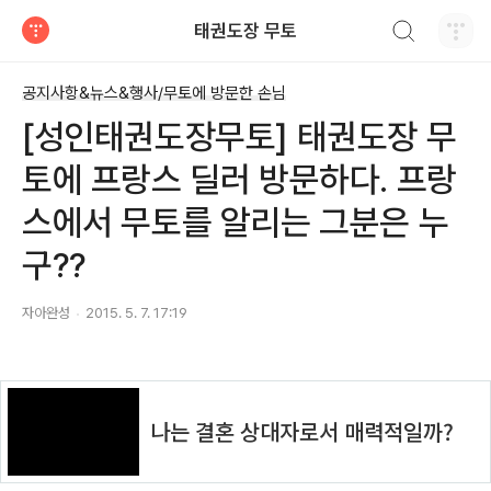
검색하기
태권도장 무토
티스토리
공지사항&뉴스&행사/무토에 방문한 손님
[성인태권도장무토] 태권도장 무
토에 프랑스 딜러 방문하다. 프랑
스에서 무토를 알리는 그분은 누
구??
자아완성
2015. 5. 7. 17:19