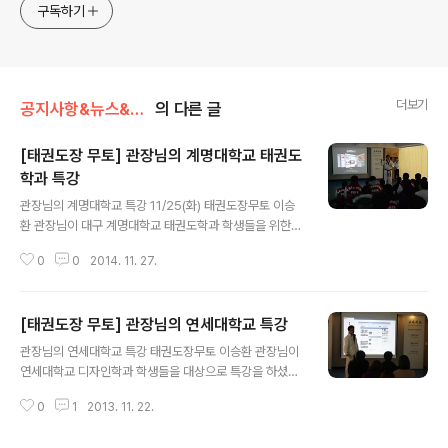
구독하기
더보기
공지사항&뉴스&행사/무토에 방문한 손님
의 다른 글
[태권도장 무토] 관장님의 계명대학교 태권도
학과 특강
글 내용
관장님의 계명대학교 특강 11/25(화) 태권도장무토 이승
환 관장님이 대구 계명대학교 태권도학과 학생들을 위한
특강을 했습니다. 진로에 고민이 많은 대학졸업생들이 대
0
0
2014. 11. 27.
부분 이었습니다. 현실적이고 미래를 꿈꿀 수 있는 멋진 강
의에 학생들의 몰입도도 최고였습니다. 그럼 강의현장을
사진으로 보시죠^^ ▲태권도학과라 그런지 앉아있는 자세
[태권도장 무토] 관장님의 연세대학교 특강
부터 남다르네요^^ ▲열정적으로 강의하시고 계신 관장님
글 내용
▲관장님 이야기를 경청하고 있는 계명대학교 학생들 ▲
관장님의 연세대학교 특강 태권도장무토 이승환 관장님이
어떤 재미있는 이야기를 듣고 있을까요? ▲강의가 끝나고
연세대학교 디자인학과 학생들을 대상으로 특강을 하셨습
질문받는 시간. Hand~up! ▲단체사진 찰~칵! ▲대구로
니다. ▲ 강의하고 계신 관장님 ▲ 관장님의 이야기를 경청
돌아가는 계명대학교 학생들
0
1
2013. 11. 22.
하는 연세대 학생들 ▲ 어떤 재미있는 이야기가 있었을까
요?