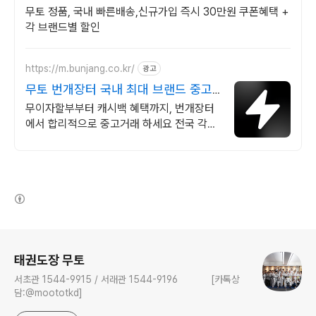
무토 정품, 국내 빠른배송,신규가입 즉시 30만원 쿠폰혜택 +
각 브랜드별 할인
https://m.bunjang.co.kr/
광고
무토 번개장터 국내 최대 브랜드 중고
거래
무이자할부부터 캐시백 혜택까지, 번개장터
에서 합리적으로 중고거래 하세요 전국 각지
에서 올라오는 전국구 최다 상품 매일 10만
개 이상의 신규 상품 업로드
(새창열림)
로그 정보
태권도장 무토
서초관 1544-9915 / 서래관 1544-9196 [카톡상
담:@moototkd]