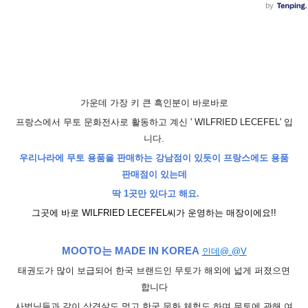
가운데 가장 키 큰 흑인
분이 바로바로
프랑스에서 무토 문화전사
로 활동하고 계신 '
WILFRIED LECEFEL' 입
니다.
우리나라에 무토 용품을 판매하는
강남점이 있듯이 프랑스에도 용품
판
매점이 있는데
딱 1곳만 있다고 해요.
그곳에 바로
WILFRIED LECEFEL씨가 운영하는 매장이에요!!
MOOTO는 MADE IN KOREA
인데@.@V
태권도가 많이 보급되어
한국 브랜드인 무토가
해외에
넓게 퍼졌으면
합니다
사범님들과 같이
삼겹살도 먹고 한국 문화 체험도 하며 무토에 관해 여