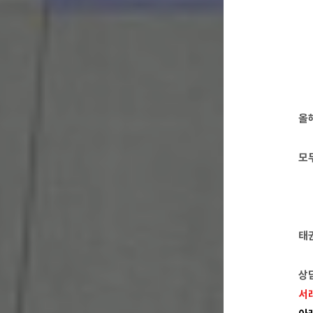
올
모
태
상
서래