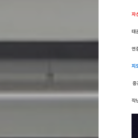
자
태
연
지
중
작