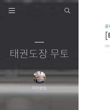
공
자
태권도장 무토
자아완성