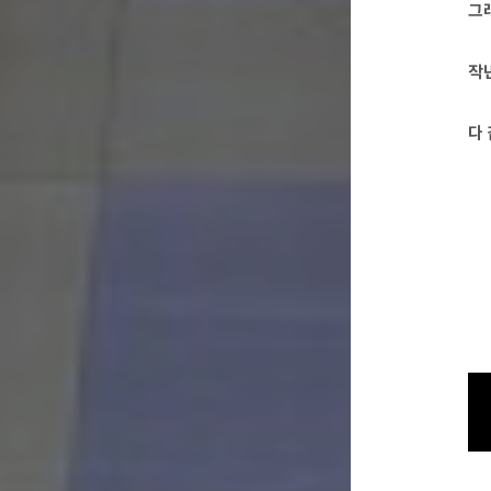
그
작
다 