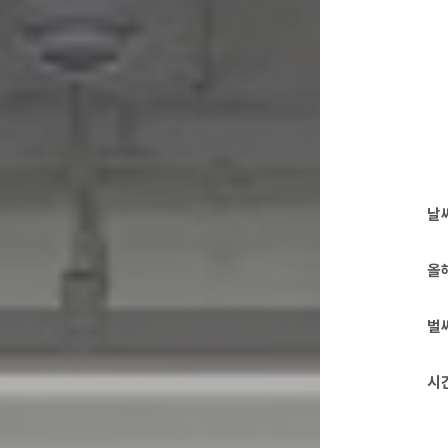
날
올
벌
시