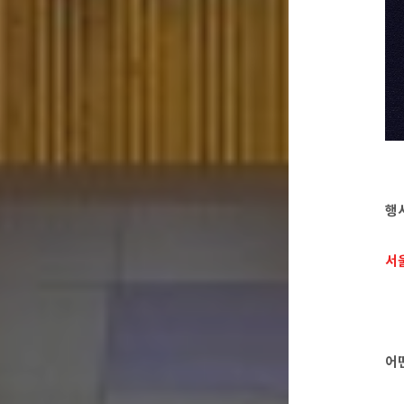
행
서
어