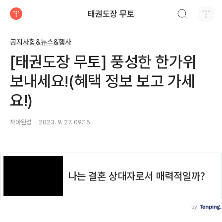
검색하기
태권도장 무토
티스토리
공지사항&뉴스&행사
[태권도장 무토] 풍성한 한가위
보내세요!(혜택 정보 보고 가세
요!)
자아완성
2023. 9. 27. 09:15