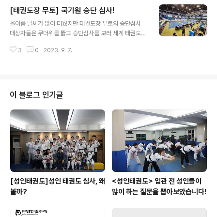
장 되고 떨리겠어요!!! 이번 대회에서는 WT와 ITF 두 기관
[태권도장 무토] 국기원 승단 심사!
에서 합동으로 치뤄지는 대회인 만큼 정말 많은 선수들이
글 내용
출전하게 되었어요!!! 그리고 시작 된 성대한 개막식!!! 무대
올여름 날씨가 많이 더웠지만 태권도장 무토의 승단심사
가 정말 알차고 유익한 공연들이 가득했어요!!! 그리고 시작
대상자들은 무더위를 뚫고 승단심사를 보러 세계 태권도
된 선수 대기가 있었어요!!! 이번 대회에서는 성인 태권도장
중앙도장인 국기원으로 향했어요! 그동안 꾸준히 성실하게
수련생분들이 많이 출전하여 태권도 종주국의 위상이 적극
3
0
2023. 9. 7.
수련을 하였는데요. 긴장하지 말고 멋있는 퍼포먼스를 보
적으로 표현이 된 거 같아 매우 기뻐요!!! 다 같이 맛있는 점
여주기를 바라요! 상담은 서래관 1544-9196 / 서초관 15
심도 중간..
44-9915로 문의 부탁드리며 아래 네이버 예약도 많은 관
심 부탁드려요!!! *서래관 https://map.naver.com/v5/
search/%ED%83%9C%EA%B6%8C%EB%8F%8
이 블로그 인기글
4%EC%9E%A5%20%EB%AC%B4%ED%86%A0/
place/35581789?placePath=%3Fentry=pll%26f
rom=nx%26fromNxList=true 네이버 지도태권도장
무토 서래관map.naver.com*서초관 ht..
[성인태권도]성인 태권도 심사, 왜
<성인태권도> 입관 전 성인들이
볼까?
많이 하는 질문을 뽑아보았습니다!