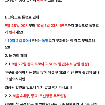
그러면서 생긴 몇가지
혜택
이 있는데요.
1. 고속도로 통행료 면제
9월 28일 00시
부터
10월 1일 23시 59분
까지 고속도로 통행료
가
면제
돼요!
*
10월 2일 00시
부터는
통행료
가 부과되는 점 참고 부탁드려
요!!
2. 놀 거리 혜택
2-1.
9월 27일 한국 프로야구 50% 할인(추석 당일 한정)
야구를 좋아하시는 분들 많이 계실 텐데요! 이번 연휴 즐겁게 보내
고 싶으시다면
입장권 할인도 있으니 잊지 말고 챙겨가세요!!!
2-2.
서울 4대궁, 종묘, 조선왕릉 무료입장
서울에 참 구경할 곳 이 많아요! 저는 그중 문화재인 고궁을 되게