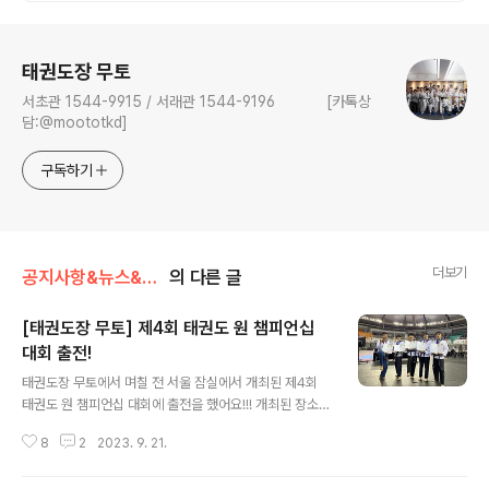
로그 정보
태권도장 무토
서초관 1544-9915 / 서래관 1544-9196 [카톡상
담:@moototkd]
구독하기
더보기
공지사항&뉴스&행사
의 다른 글
[태권도장 무토] 제4회 태권도 원 챔피언십
대회 출전!
글 내용
태권도장 무토에서 며칠 전 서울 잠실에서 개최된 제4회
태권도 원 챔피언십 대회에 출전을 했어요!!! 개최된 장소는
서울 잠실 핸드볼 경기장으로 평소에도 태권도 대회가 자
8
2
2023. 9. 21.
주 열리는 규모가 매우 큰 곳이었어요!! 딱 봐도 규모가 굉
장하죠??? 처음 시합 출전하는 수련생들도 있는데 매우 긴