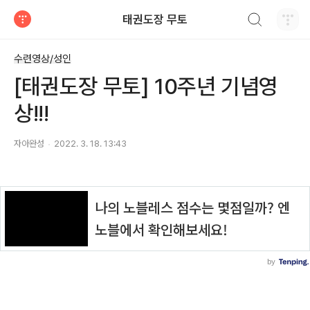
검색하기
태권도장 무토
티스토리
수련영상/성인
[태권도장 무토] 10주년 기념영
상!!!
자아완성
2022. 3. 18. 13:43