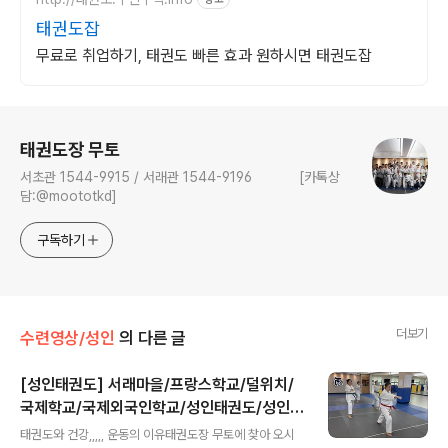
태권도잡
무료로 취업하기, 태권도 빠른 효과 원하시면 태권도잡
로그 정보
태권도장 무토
서초관 1544-9915 / 서래관 1544-9196 [카톡상
담:@moototkd]
구독하기
더보기
수련영상/성인
의 다른 글
[성인태권도] 서래마을/프랑스학교/덜위치/
국제학교/국제외국인학교/성인태권도/성인취
글 내용
미/재미/태권도/품새/실전기/교류/겨루기
태권도와 건강,,,,, 운동의 이유태권도장 무토에 찾아 오시