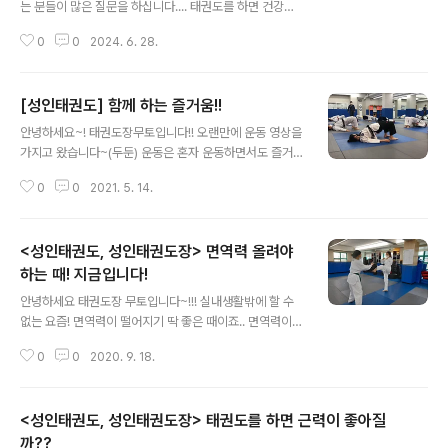
는 분들이 많은 질문을 하십니다.... 태권도를 하면 건강해
지나요? 태권도를 하면 진짜로 호신이 되나요? 라는 질문
0
0
2024. 6. 28.
을 많이 하시는데 내 몸을 스스로 보호하는 것에는 본인이
얼마나 몸을 잘사용하고 움직일 수 있는지가 굉장히 중요
합니다. 1. 첫째 : 신체방어 능력 향상 위협으로 부터 자신
[성인태권도] 함께 하는 즐거움!!
을 보호하고 공격자의 공격을 피하거나 막을 수 있는 기술
글 내용
을 익힘으로서 위험상황에서 얼마나 나 자신을 지키는게
안녕하세요~! 태권도장무토입니다!! 오랜만에 운동 영상을
중요하지만 그 동작에 얼마나 숙련도가 높고 익숙한지가
가지고 왔습니다~(두둔) 운동은 혼자 운동하면서도 즐거움
중요합니다. 2. 둘째 : 정신 무장 위기 상황에서의 침착한
을 느낄 수 있지만 함께 힘듦을 나누면 즐거움이 2배가 됩
행동하고 대처. 자기 방어 훈련을 통하여 스트레스를 해소
0
0
2021. 5. 14.
니다!!! (그렇죠..?) 그렇습니다!! 운동할때 가장 중요한!!! 모
하고 정신적으로 나 스스로를 지킬 수 있다는 강한 마음가
든 운동의 기본이 되는!!! 코어 운동을 하는 수련생분들의
짐을 가질 수 있도록 도움을 ..
영상을 가져왔습니다! 하복부 운동 화이팅! 상복부도 하얗
<성인태권도, 성인태권도장> 면역력 올려야
게 불태웠으니.. 등허리까지!!!! 태권도장 무토에서는 항상
방역과 깔끔한 환경을 위해 노력하고 있습니다^^ 여름도
하는 때! 지금입니다!
글 내용
다가오고 혼자가 아닌 함께 즐겁게 운동하고 싶은 신 분들
안녕하세요 태권도장 무토입니다~!!! 실내생활밖에 할 수
의 위해 무료 체험수업은 항상 열려 있습니다!
없는 요즘! 면역력이 떨어지기 딱 좋은 때이죠.. 면역력이
떨어지면 바이러스가 침투하기 쉬운 몸이 됩니다..!!! 코로
0
0
2020. 9. 18.
나19도 면역력이 약한 사람에 더 잘 전염이 된다고 합니
다...!!! 그러니 개인위생에 각별히 신경 쓰는것도 중요하지
만 면역력 기르기도 아주 중요하다는 점 알고 가실게요~!!
<성인태권도, 성인태권도장> 태권도를 하면 근력이 좋아질
그렇다면, 태권도가 면역력 올리는데 도움이 될까요? " 네!!
도움이 됩니다!! " 살~짝 자세히 알아본다면 ↓↓↓ 조준
까??