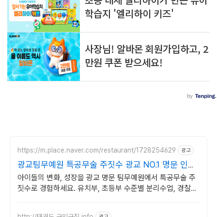
https://m.place.naver.com/restaurant/1728254629
광고
광교팀무예원 특공무술 주짓수 광교 NO.1 명문 인기
도장
아이들의 변화, 성장을 광교 명문 팀무예원에서 특공무술 주
짓수로 경험하세요. 유치부, 초등부 수준별 분리수업, 경찰가
산점 정식인증 체육관
http://태권도.구인구직.info
광고