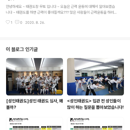
글 내용
용 교수는 “면역력을 키운다는 의미는 저항성이 높아진다
안녕하세요 ~ 태권도장 무토 입니다 ~ 오늘은 근력 운동에 대해서 알아보겠습
는 것을 의미한다. 몸에 염증이 생긴다는 것도 단백질 구조
니다 ~ 태권도를 하면 근력이 좋아질까요??? 많은 사람들이 근력운동을 하러
가 깨지는 것을 의미한다. 운동을 지속적으로 해 HSP가 단
헬스장을 많이 찾는데요 지루하고 어려운 헬스 보다는 스트레스를 날려 버리면
백질 구조를 안정화시키기를 반복하면 저항력이 증가한다.
1
0
2020. 8. 26.
서 재미있게 할 수 있는 태권도가 여기 무토 태권도장에 있습니다 !! 또한 태권도
체내 단백질이 가..
의 근력운동은 골반부의 장골근과 대요근을 강화 시켜 밸런스 능력뿐만 아니라
하체 근력을 강화 시키는데 매우 효관적인 운동이라고 할 수 있습니다 !!! 오늘은
발차기 !!! 골반을 중점으로 운동을 하겠습니다 !!! 핫!!! 둘!!!!! 핫!!!!! 둘!!!!!! 태권도
를 통하여 건강하고 아름다운 삶을 누리세요 ~!!! 몸과 마음이 행복한 태권도장
이 블로그 인기글
무토 * 1회 무료 체험 가능 * 문의 : 서래관 1544-..
[성인태권도]성인 태권도 심사, 왜
<성인태권도> 입관 전 성인들이
볼까?
많이 하는 질문을 뽑아보았습니다!