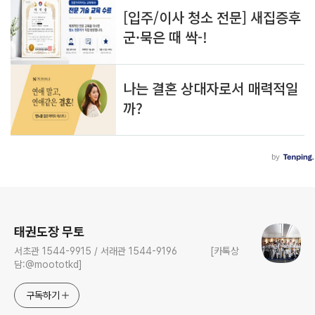
로그 정보
태권도장 무토
서초관 1544-9915 / 서래관 1544-9196 [카톡상
담:@moototkd]
구독하기