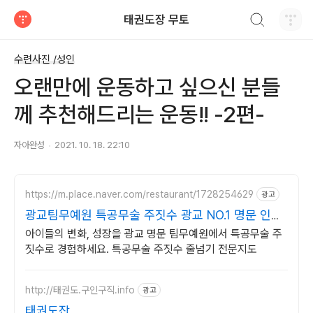
검색하기
태권도장 무토
티스토리
수련사진 /성인
오랜만에 운동하고 싶으신 분들
께 추천해드리는 운동!! -2편-
자아완성
2021. 10. 18. 22:10
https://m.place.naver.com/restaurant/1728254629
광고
광교팀무예원 특공무술 주짓수 광교 NO.1 명문 인기
도장
아이들의 변화, 성장을 광교 명문 팀무예원에서 특공무술 주
짓수로 경험하세요. 특공무술 주짓수 줄넘기 전문지도
http://태권도.구인구직.info
광고
태권도잡