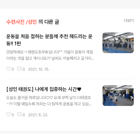
더보기
수련사진 /성인
의 다른 글
운동을 처음 접하는 분들께 추천 해드리는 운
동!! 1편
글 내용
안녕하세요~! 태권도장무토입니다^^ 가을이 운동의 계절
이라는 것을 알고 계시나요?? 날씨도 서늘해지고 길거리에
붕어빵과 길거리 음식들이 슬슬 나오기 시작합니다! ( 옷속
0
0
2021. 10. 15.
에 잔돈은 꼭 들고다녀야하는 계절이기도 하죠 ) 살들도...
함께 자라나는게 느껴지기 시작합니다 ㅠ.ㅠ 더 추워지고
더 운동하기 힘들어지기 전에!! 추천해드리고 싶은 운동이
[성인 태권도] 나에게 집중하는 시간♥
있어서 찾아왔습니다! 저도 많은 운동을 해봤지만 역시 혼
글 내용
자 운동하기에는 힘들때가 있죠~ 그런 분들에게 딱 적합한
오늘도 즐거운 하루입니다♡♡ 요새 부쩍 날이 더워졌죠
운동이 있습니다! 바!로! 태권도입니다 요즘은 여성분들이
~?? 이럴 때일수록 저희는 더 힘차게 운동을 하고 있습니
특히 더 많이 태권도장을 찾아오고 있는데요, 이유가 뭘까
다!! 저희는 오늘 스스로에게 집중하는 시간을 가져보도록
요?? 가장 많이 들었던 이유는 중 하나는 자신의 몸을 보호
0
0
2021. 5. 22.
할텐데요?! 핵심 포인트는 기.본.기 입니다!! 기본기를 할 때
하고 싶다는 이유였습니다! 건강을 위해서 운동을 배우시
기본적인 유연성과 근력 운동이 같이 되기 때문에 겉으로
는 분들도 많지만 조금 더 나아가..
는 쉬워보이지만 막상 하다보면 정말 힘든데요~ 그럼 지금
같이 그 모습을 보실까요?!! ∇ ∇ ∇ 운동을 시작하기 전 몸