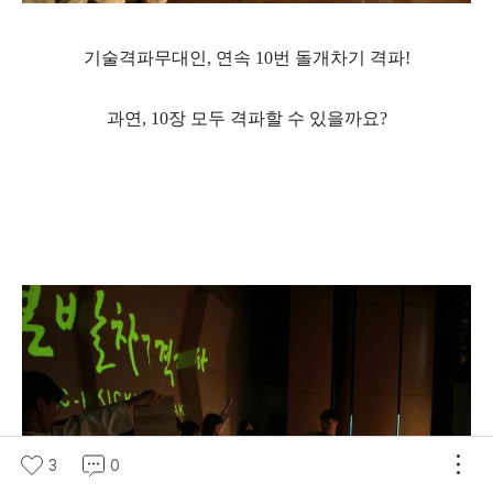
기술격파무대인, 연속 10번 돌개차기 격파!
과연, 10장 모두 격파할 수 있을까요?
3
0