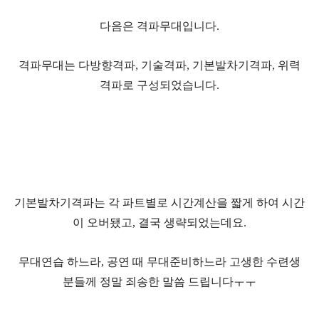
다음은 격파무대입니다.
격파무대는 다방향격파, 기술격파, 기본발차기격파, 위력
격파로 구성되었습니다.
기본발차기격파는 각 파트별로 시간계산을 짧게 하여 시간
이 오버됐고, 결국 생략되었는데요.
무대연습 하느라,
공연 때 무대준비하느라 고생한 수련생
분들께 정말 죄송한 말씀 드립니다ㅜㅜ