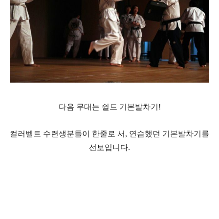
다음 무대는 쉴드 기본발차기!
컬러벨트 수련생분들이 한줄로 서, 연습했던 기본발차기를
선보입니다.