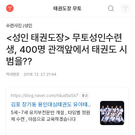
검색하기
태권도장 무토
티스토리
수련사진 /성인
<성인 태권도장> 무토성인수련
생, 400명 관객앞에서 태권도 시
범을??
자아완성
2018. 12. 27. 21:44
https://blog.naver.com/rldudtla567
광고
김포 장기동 용인대심태권도 유아태권
도,줄넘기,인성교육
5세~7세 유치부전문반 개설 , 타임별 정원
제 수련 , 마음으로 교육하겠습니다