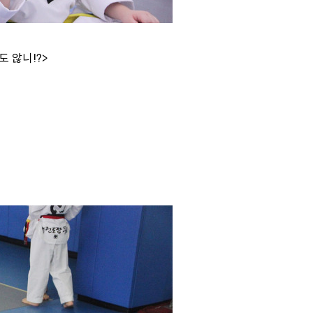
 않니!?>