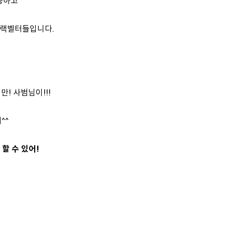
응하고
블랙벨터들입니다.
! 사범님이!!!
^^
할 수 있어!