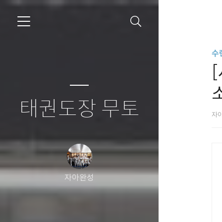
수
태권도장 무토
자
자아완성