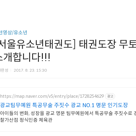
련영상/유소년
[서울유소년태권도] 태권도장 무
소개합니다!!!
아완성
2017. 8. 23. 15:30
https://map.naver.com/v5/entry/place/1728254629
광고
광교팀무예원 특공무술 주짓수 광교 NO.1 명문 인기도장
아이들의 변화, 성장을 광교 명문 팀무예원에서 특공무술 주짓수로 경
찰가산점 정식인증 체육관