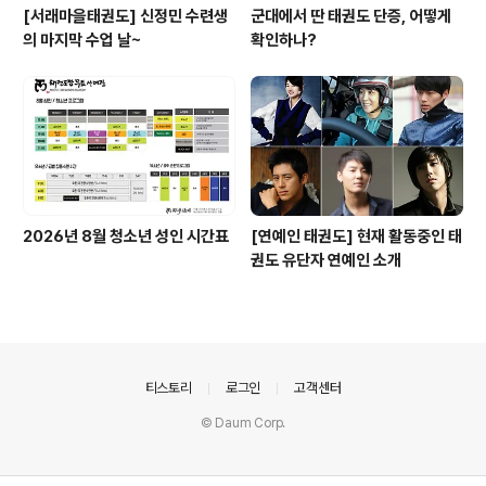
[서래마을태권도] 신정민 수련생
군대에서 딴 태권도 단증, 어떻게
의 마지막 수업 날~
확인하나?
2026년 8월 청소년 성인 시간표
[연예인 태권도] 현재 활동중인 태
권도 유단자 연예인 소개
의안내
티스토리
로그인
고객센터
© Daum Corp.