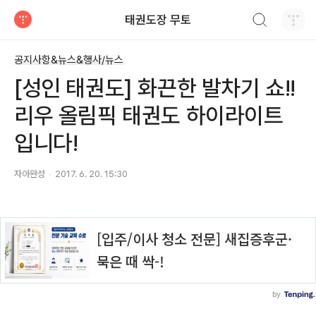
검색하기
태권도장 무토
티스토리
공지사항&뉴스&행사/뉴스
[성인 태권도] 화끈한 발차기 쇼!!
리우 올림픽 태권도 하이라이트
입니다!
자아완성
2017. 6. 20. 15:30