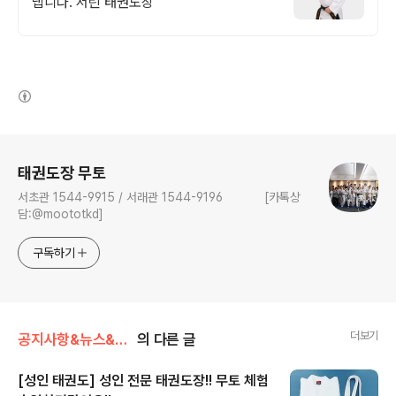
냅니다. 서린 태권도장
(새창열림)
로그 정보
태권도장 무토
서초관 1544-9915 / 서래관 1544-9196 [카톡상
담:@moototkd]
구독하기
더보기
공지사항&뉴스&행사/뉴스
의 다른 글
[성인 태권도] 성인 전문 태권도장!! 무토 체험