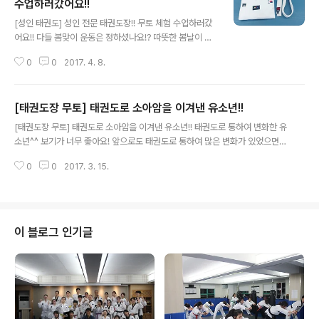
수업하러갔어요!!
글 내용
[성인 태권도] 성인 전문 태권도장!! 무토 체험 수업하러갔
어요!! 다들 봄맞이 운동은 정하셨나요!? 따뜻한 봄날이 왔
음에 불구하고 집에 계신분들!! 어여 운동하러가세요!! 왜냐
0
0
2017. 4. 8.
구요!? 날이 좋아서....날이 좋지 않아서...날이 적당해서...
(도깨비..명대사는...이제그만..지겹지도않나) 태권도장 찾
기는 그리 어렵지 않았어요! 서래마을 카페거리를 쭉 따라
[태권도장 무토] 태권도로 소아암을 이겨낸 유소년!!
걷다보면 탐앤탐스! 카페 바로 옆건물이에요! 친구집에 가
글 내용
면 어릴적 요상한 폼으로 태권도액자 하나씩 가지고 계시
[태권도장 무토] 태권도로 소아암을 이겨낸 유소년!! 태권도로 통하여 변화한 유
잖아요? 전...없답니다...ㅜㅜ 왜 없을까.. 두근두근...설레는
소년^^ 보기가 너무 좋아요! 앞으로도 태권도로 통하여 많은 변화가 있었으면
마음으로 입장! 자아완성....ㅋㅋㅋ역시 정신수련은 필수인
좋겠습니다!!
가봐요! 저의 유리멘탈을 부디 치료 해주시길... 상처 치료
0
0
2017. 3. 15.
해줄사람 어디없나..가만히 놔두다간 끊없이 덧나 ? ? ?..
이 블로그 인기글