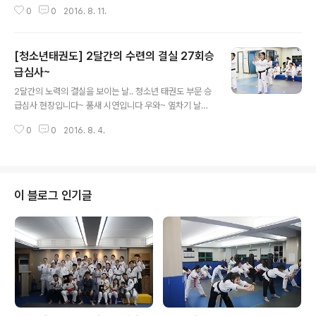
수련생들~~ 의욕충만!! 빠샤 파이팅 넘치는 시간 활력이
0
0
2016. 8. 11.
생기는 시간 무토 태권도장을 오세요~~~
[청소년태권도] 2달간의 수련의 결실 27회승
급심사~
글 내용
2달간의 노력의 결실을 보이는 날.. 청소년 태권도 부문 승
급심사 현장입니다~ 품새 시연입니다 우와~ 옆차기 날이
살아있네요~ ^^ 진지한 모습 ~~ 젊음의 열정이 느껴집니
0
0
2016. 8. 4.
다~ 빠샤빠샤 겨루기 준비~!! 정기 승급심사 날 당당히 3
단 승단에 합격한 청소년 수련생~!! 국기원 품증 수여식이
있었습니다~
이 블로그 인기글