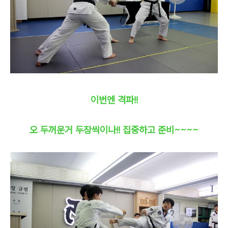
이번엔 격파!!
오 두꺼운거 두장씩이나!! 집중하고 준비~~~~