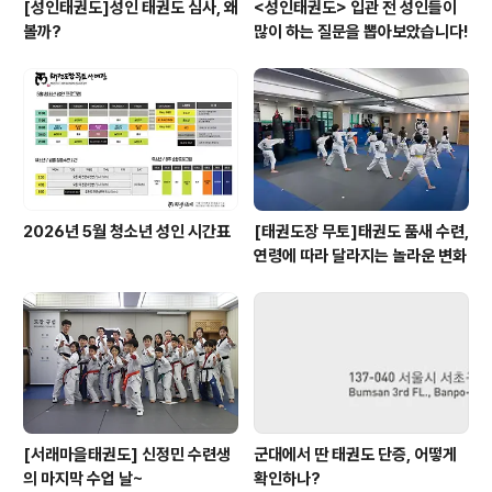
[성인태권도]성인 태권도 심사, 왜
<성인태권도> 입관 전 성인들이
볼까?
많이 하는 질문을 뽑아보았습니다!
2026년 5월 청소년 성인 시간표
[태권도장 무토]태권도 품새 수련,
연령에 따라 달라지는 놀라운 변화
[서래마을태권도] 신정민 수련생
군대에서 딴 태권도 단증, 어떻게
의 마지막 수업 날~
확인하나?