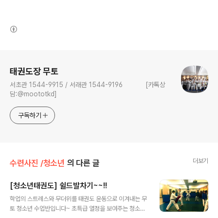
(새창열림)
로그 정보
태권도장 무토
서초관 1544-9915 / 서래관 1544-9196 [카톡상
담:@moototkd]
구독하기
더보기
수련사진 /청소년
의 다른 글
[청소년태권도] 쉴드발차기~~!!
글 내용
학업의 스트레스와 무더위를 태권도 운동으로 이겨내는 무
토 청소년 수업반입니다~ 초특급 열정을 보여주는 청소년