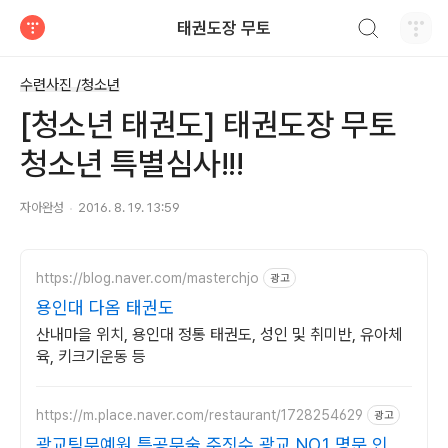
검색하기
태권도장 무토
티스토리
수련사진 /청소년
[청소년 태권도] 태권도장 무토
청소년 특별심사!!!
자아완성
2016. 8. 19. 13:59
https://blog.naver.com/masterchjo
광고
용인대 다옴 태권도
산내마을 위치, 용인대 정통 태권도, 성인 및 취미반, 유아체
육, 키크기운동 등
https://m.place.naver.com/restaurant/1728254629
광고
광교팀무예원 특공무술 주짓수 광교 NO.1 명문 인기