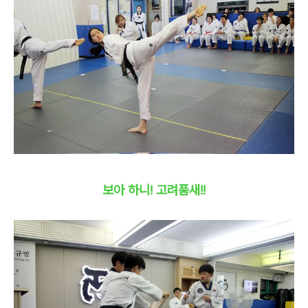
보아 하니! 고려품새!!