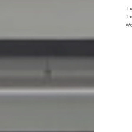
The
The
We 