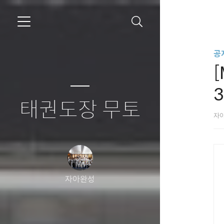
공
[
3
태권도장 무토
자
자아완성