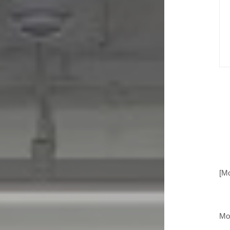
[Mo
Moo