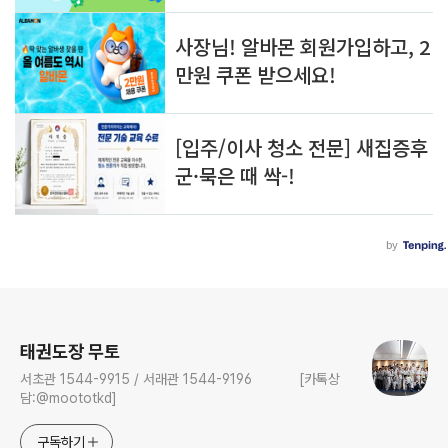
로그 정보
태권도장 무토
서초관 1544-9915 / 서래관 1544-9196 [카톡상
담:@moototkd]
구독하기