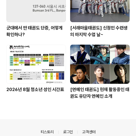
군대에서 딴 태권도 단증, 어떻게
[서래마을태권도] 신정민 수련생
확인하나?
의 마지막 수업 날~
2026년 8월 청소년 성인 시간표
[연예인 태권도] 현재 활동중인 태
권도 유단자 연예인 소개
의안내
티스토리
로그인
고객센터