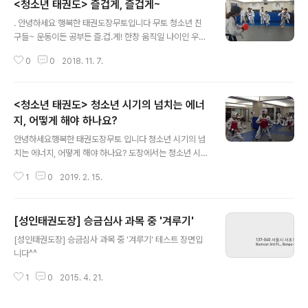
<청소년 태권도> 즐겁게, 즐겁게~
글 내용
. 안녕하세요 행복한 태권도장무토입니다 무토 청소년 친
구들~ 운동이든 공부든 즐.겁.게! 한창 움직일 나이인 우리
아이들! 넘치는 에너지를 올바르게 풀어줘야 하는데요 무
0
0
2018. 11. 7.
토 아이들은 도장에서 넘치는 에너지를 풀고 있어요 이왕
이면 즐.겁.게~ #한창움직일나이 #운동으로 #에너지발산
#즐겁게
<청소년 태권도> 청소년 시기의 넘치는 에너
지, 어떻게 해야 하나요?
글 내용
안녕하세요행복한 태권도장무토 입니다 청소년 시기의 넘
치는 에너지, 어떻게 해야 하나요? 도장에서는 청소년 시기
의 넘치는 에너지를 긍정적으로 발산하도록 유도합니다.또
1
0
2019. 2. 15.
한 체력과 인내력, 집중력을 길러 긍정적 가치관을 형성합
니다. 무토의 청소년 수련생들은 겨루기를 통해도전을 두
려워하지 않는 자신감과 타인에 대한 존중을 배우게 됩니
[성인태권도장] 승금심사 과목 중 '겨루기'
다.
글 내용
[성인태권도장] 승금심사 과목 중 '겨루기' 테스트 장면입
니다^^
1
0
2015. 4. 21.