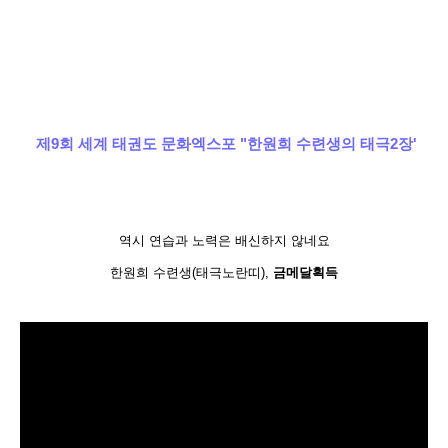
제9회 세계 태권도 문화엑스포 "한원희 수련생의 태극2장'
역시 연습과 노력은 배신하지 않네요
한원희 수련생(태극노란띠),
금메달획득