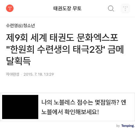
검색하기
태권도장 무토
티스토리
수련영상/청소년
제9회 세계 태권도 문화엑스포
"한원희 수련생의 태극2장' 금메
달획득
자아완성
2015. 7. 18. 13:29