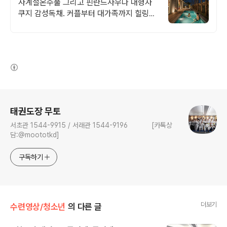
핌도 다녀간 감성풀빌라
사계절온수풀 그리고 핀란드사우나 대형자
쿠지 감성독채. 커플부터 대가족까지 힐링숙
소 여행피로 녹이는 온수풀과 스파, 불멍.제
주해녀마을 돌담길 속에서느끼는 온전한휴
식
(새창열림)
로그 정보
태권도장 무토
서초관 1544-9915 / 서래관 1544-9196 [카톡상
담:@moototkd]
구독하기
더보기
수련영상/청소년
의 다른 글