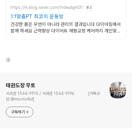
https://m.blog.naver.com/rhdwjdgml31
광고
1:1맞춤PT 최코치 운동방
건강한 몸은 우연이 아니라 관리의 결과입니다 다이아짐에서
함께 하세요 근력향상 다이어트 체형교정 케어까지 개인맞춤
형 전문 트레이닝을 경험하세요
(새창열림)
로그 정보
태권도장 무토
서초관 1544-9915 / 서래관 1544-9196 [카톡상
담:@moototkd]
구독하기