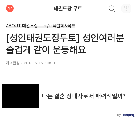
검색하기
태권도장 무토
티스토리
ABOUT 태권도장 무토/교육철학&목표
[성인태권도장무토] 성인여러분
즐겁게 같이 운동해요
자아완성
2015. 5. 15. 18:58