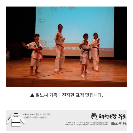
▲ 알노씨 가족~ 진지한 표정 멋집니다.