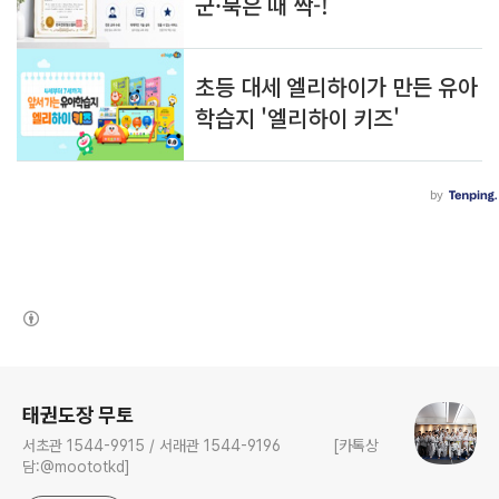
(새창열림)
로그 정보
태권도장 무토
서초관 1544-9915 / 서래관 1544-9196 [카톡상
담:@moototkd]