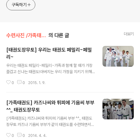
구독하기
더보기
수련사진 /가족태권도
의 다른 글
[태권도장무토] 우리는 태권도 페밀리~페밀
리~
글 내용
우리는 태권도 페밀리~페밀리~가족과 함께 할 때가 가장
즐겁고 신나는 태권도!아버지는 우리 가정을 지키기 위해,
엄마는 내 자녀를 지키기 위해아이는 나 자신을 지키고 나
0
0
2015. 1. 9.
아가선 부모님을 지켜드리기 위해 운동은 꼭 필요합니다.
▼기본동작 시간 ▼발차기 빠쌰~~~! ▼내파워는 이정도
지 훗! 격파시간!!
[가족태권도] 카즈나씨와 튀피에 기욤씨 부부
^^_ 태권도장무토
글 내용
[가족태권도] 카즈나씨와 튀피에 기욤씨 부부 ^^_ 태권도
장무토 카즈나 기욤씨 부부가 같이 태권도를 수련하면서
더욱 사이가 좋아지시고 삶에 활력이 생긴것 같습니다.부
0
0
2014. 4. 4.
부가 수련하기에 태권도만한 운동이 있을까요? 태권도눈