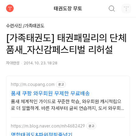
검색하기
태권도장 무토
티스토리
수련사진 /가족태권도
[가족태권도] 태권패밀리의 단체
품새_자신감페스티벌 리허설
자아완성
2014. 10. 23. 18:28
http://m.coupang.com
광고
품새 쿠팡 와우회원 무제한 무료배송
품새 체계적인 가이드로 꾸준한 학습, 와우회원 캐시적립으
로 더 알뜰하게. 바른 자세부터 글씨 연습까지, 도서 와우회원
무료배송 받아 시작하세요.
https://m.blog.naver.com/mh4682429
광고
명학태권도&파워점핑줄넘기