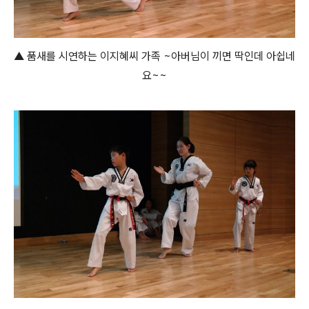
▲ 품새를 시연하는 이지혜씨 가족 ~아버님이 끼면 딱인데 아쉽네
요~~