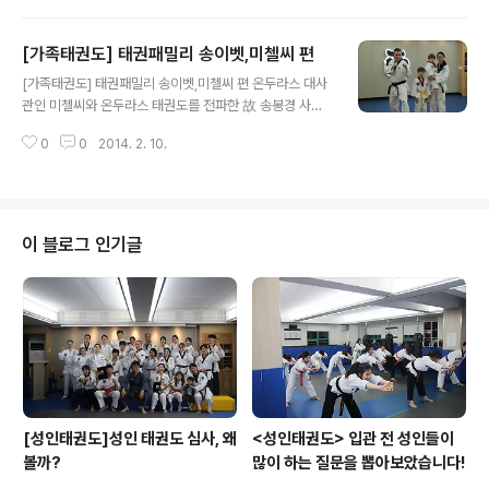
남녀노소 상관없이 수련할 수 있고 목표를 가지고 수련할
수 있으며 몸에 건강까지 챙길수 있는 훌륭한 무술이니까
[가족태권도] 태권패밀리 송이벳,미첼씨 편
요^^
글 내용
[가족태권도] 태권패밀리 송이벳,미첼씨 편 온두라스 대사
관인 미첼씨와 온두라스 태권도를 전파한 故 송봉경 사범
의 딸인 송이벳씨 가족의 모습이다. 공인 4단 송이벳씨 공
0
0
2014. 2. 10.
인 3단 미첼씨 그리고 병아리 같은 미첼과 다니엘 미첼씨
가 다니엘의 발차기를 가르쳐 주고 있다. 미첼씨가 주니어
미첼의 발차기를 가르쳐 주고 있다. 이벳씨의 멋진 발차기
부부싸움은 전쟁이겠군요.. 가족모두 내려막기를 ^^ 온가
족이 도복입은 모습 너무나 부럽네요^^
이 블로그 인기글
[성인태권도]성인 태권도 심사, 왜
<성인태권도> 입관 전 성인들이
볼까?
많이 하는 질문을 뽑아보았습니다!