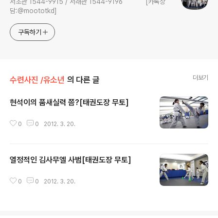
서초관 1544-9915 / 서래관 1544-9196 [카톡상
담:@moototkd]
구독하기
더보기
수련사진 /유소년
의 다른 글
현석이의 품새실력 쯤?[태권도장 무토]
글 내용
0
0
2012. 3. 20.
열정적인 김사무엘 사범[태권도장 무토]
글 내용
0
0
2012. 3. 20.