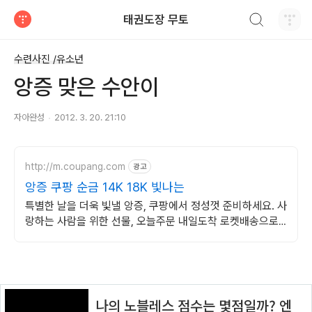
검색하기
태권도장 무토
티스토리
수련사진 /유소년
앙증 맞은 수안이
자아완성
2012. 3. 20. 21:10
http://m.coupang.com
광고
앙증 쿠팡 순금 14K 18K 빛나는
특별한 날을 더욱 빛낼 앙증, 쿠팡에서 정성껏 준비하세요. 사
랑하는 사람을 위한 선물, 오늘주문 내일도착 로켓배송으로
빠르게 전달하세요!