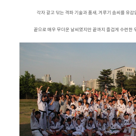
각자 갈고 닦는 격파 기술과 품새, 겨루기 솜씨를 유
끝으로 매우 무더운 날씨였지만 끝까지 즐겁게 수련한