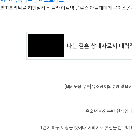
PF 한국독점수입원 드로터스
쁘띠프리튀르 허먼밀러 비트라 아르텍 플로스 아르떼미데 루이스폴
[태권도장 무토]유소년 야외수련 및 태
유소년 야외수련 현장입니
1년에 하루 도장을 벗어나 야외에서 햇살을 받으며