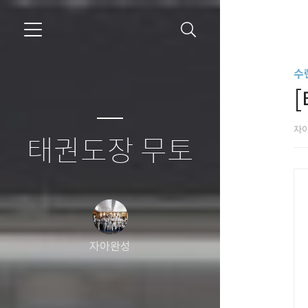
수
자
태권도장 무토
자아완성