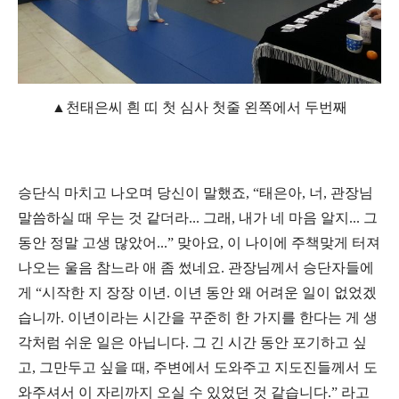
▲천태은씨 흰 띠 첫 심사 첫줄 왼쪽에서 두번째
승단식 마치고 나오며 당신이 말했죠, “태은아, 너, 관장님
말씀하실 때 우는 것 같더라... 그래, 내가 네 마음 알지... 그
동안 정말 고생 많았어...” 맞아요, 이 나이에 주책맞게 터져
나오는 울음 참느라 애 좀 썼네요. 관장님께서 승단자들에
게 “시작한 지 장장 이년. 이년 동안 왜 어려운 일이 없었겠
습니까. 이년이라는 시간을 꾸준히 한 가지를 한다는 게 생
각처럼 쉬운 일은 아닙니다. 그 긴 시간 동안 포기하고 싶
고, 그만두고 싶을 때, 주변에서 도와주고 지도진들께서 도
와주셔서 이 자리까지 오실 수 있었던 것 같습니다.” 라고