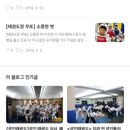
0
1
2014. 3. 13.
[태권도장 무토] 소중한 벗
글 내용
[태권도장 무토] 소중한 벗 비슷한 시기에 태어나 같이 젖
병을 물고 조금 더 지나 같은 유치원을 가고 지금은 같은 태
권도장을 다닙니다. 서로를 가장 잘 알고 때론 경쟁자이며
0
2
2014. 2. 3.
앞으로 계속 함께 할 든든한 벗 입니다. 세상을 살면서 이런
친구를 만난다는 건 정말 큰 축복일 겁니다.
이 블로그 인기글
[성인태권도]성인 태권도 심사, 왜
<성인태권도> 입관 전 성인들이