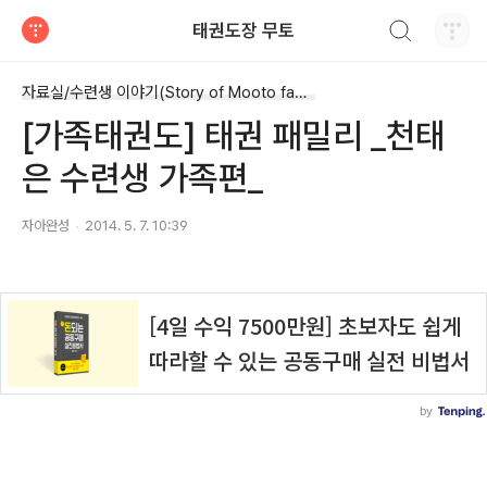
검색하기
태권도장 무토
티스토리
자료실/수련생 이야기(Story of Mooto family)
[가족태권도] 태권 패밀리 _천태
은 수련생 가족편_
자아완성
2014. 5. 7. 10:39