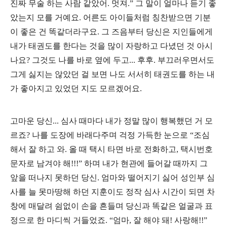
진짜 무술 하는 사람 같았어. 멋져.” 그 말이 얼마나 듣기 좋
았는지 모를 거예요. 어른도 아이들처럼 칭찬받으면 기분
이 좋은 건 똑같더라구요. 그 즈음부터 당신은 지인들에게
내가 태권도를 한다는 것을 많이 자랑하고 다녔던 것 아시
나요? 그것도 나를 바로 옆에 두고... 후후. 부끄러우면서도
그게 싫지는 않았던 걸 보면 나도 서서히 태권도를 하는 내
가 좋아지고 있었던 지도 모르겠어요.
고마운 당신... 심사 때마다 내가 정말 많이 행복했던 거 모
르죠? 나를 도장에 바래다주며 걱정 가득한 눈으로 “조심
해서 잘 하고 와. 올 때 택시 타면 바로 전화하고, 택시번호
문자로 남겨야 해!!!” 하며 내가 현관에 들어갈 때까지 그
앞을 떠나지 못하던 당신. 엄마와 떨어지기 싫어 성인부 심
사를 늘 못마땅해 하던 지훈이도 정작 심사 시간이 되면 차
창에 매달려 쉼없이 손을 흔들며 당신과 똑같은 얼굴과 표
정으로 한 마디씩 거들었죠. “엄마, 잘 해야 돼! 사랑해!!”