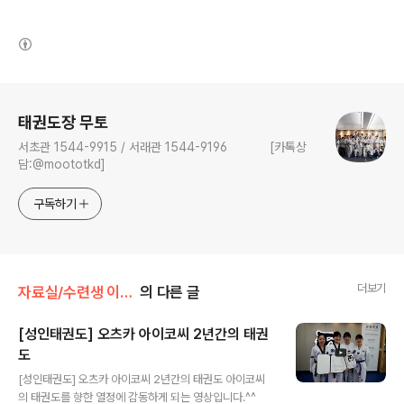
(새창열림)
로그 정보
태권도장 무토
서초관 1544-9915 / 서래관 1544-9196 [카톡상
담:@moototkd]
구독하기
더보기
자료실/수련생 이야기(Story of Mooto family)
의 다른 글
[성인태권도] 오츠카 아이코씨 2년간의 태권
도
글 내용
[성인태권도] 오츠카 아이코씨 2년간의 태권도 아이코씨
의 태권도를 향한 열정에 감동하게 되는 영상입니다.^^