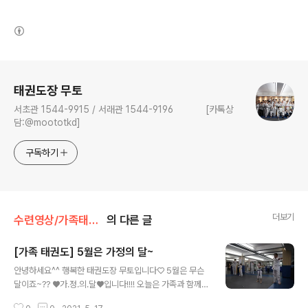
(새창열림)
로그 정보
태권도장 무토
서초관 1544-9915 / 서래관 1544-9196 [카톡상
담:@moototkd]
구독하기
더보기
수련영상/가족태권도
의 다른 글
[가족 태권도] 5월은 가정의 달~
글 내용
안녕하세요^^ 행복한 태권도장 무토입니다♡ 5월은 무슨
달이죠~?? ♥가.정.의.달♥입니다!!!! 오늘은 가족과 함께하
는 수련모습을 보여드리려고 합니다^^ 본 수업 전 부모님