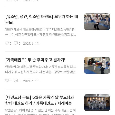
0
0
2021. 5. 17.
과 함께 스트레칭을 하고 있는 모습입니다~♬ 몸풀기로 달
리기와 장애물 달리기를 하는 모습입니다~ 아이들의 표정
이 정말 행복해 보이네요♡♡♡ 주먹지르기를 하는 모습입
[유소년, 성인, 청소년 태권도] 모두가 하는 태
니다!! 듬직해 보이지 않나요???!! 부모님들의 진지한 모습
도 정말 멋있습니다♭♭♭ 아버님들의 멋있는 촛불 끄기
권도!
글 내용
실력!! 한번 보실까요~? 오늘은 우리가 사범님!! 아이들이
안녕하세요~! 태권도장무토입니다^^ 태권도장 무토에서
부모님을 가르쳐주는 시간을 가져보았습니다~! 주말이기
는 나이 성별 상관없이 모두가 함께 태권도를 즐기고 있습
도 하고 비도 오고 좋지 않았는데도 찾아와주신 가족분들
니다! 영상을 통해 어떻게 수련을 하고 있는지 한 번 보도록
너무 감사합니다~♥ 다음 가족 태권도에는 더욱더 재미있
0
0
2021. 6. 14.
하겠습니다! 유소년 아이들의 실전기 시간입니다! 다음은
는 프로그램으로 찾아뵙도록 하겠습니다~♥
청소년 아이들의 실전기 수업 시간입니다! 마지막으로 성
인 분들의 기본 동작 시간이었습니다~! 혹시 세 가지 영상
[가족태권도] 두 손 주먹 쥐고 발차기!
에서 공통점을 찾으셨나요?? 유소년, 청소년, 성인 모두 태
글 내용
권도를 할 때는 마음가짐과 함께 눈빛이 달라집니다!! 밖에
안녕하세요! 태권도장 무토입니다! 더워진 날씨를 날려 보
서는 모두 각자의 생활을 지내다 태권도장에 함께 모여 같
내기 위해 시원하게 발차기 차는 태권도장무토 수련생분들
이 땀을 흘리며 운동을 합니다. 함께 체력도 기르고 이야기
의 영상을 가져와봤습니다~! 오늘 하루 운동을 끝내며 마
도 나누며 일상에서 잠시 벗어나 태권도장 무토의 멋진 수
0
0
2021. 6. 18.
지막으로 화이팅 넘치게 스피트 발차기!! 겨루기는 실전!!
련생이 됩니다! 함께 운동하고 싶으신 분들은 언제나 환영
아직은 겨루기가 어렵지만 두려움을 이겨내고 빠샤! 스탭
합니다~~ 함께 즐겁게 운동해봐요! *..
익히며 발차기 까지~! 스트레스 날려버는 성인 수련생분들
[태권도장 무토] 5월은 가족의 달 부모님과
입니다! 다가오는 여름을 날려버리기 위해 모두 시원하고
넓은 환경에서 즐겁게 운동을 즐기고 있습니다~! 아직도
함께 태권도 하기 / 가족태권도 / 서래마을
글 내용
어떤 운동할지 고민중이신가요? 모든 사람들이 즐기고 있
5월을 맞이하여 1년 중 딱 한번 만 하는 가족 태권도를 하
는 태권도!! 우리 함께 운동해요~ 무료체험 수업은 항상 문