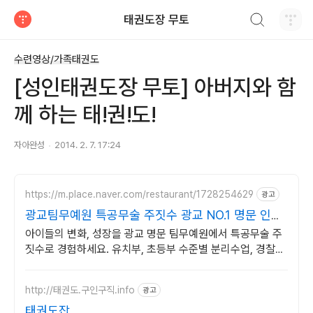
검색하기
태권도장 무토
티스토리
수련영상/가족태권도
[성인태권도장 무토] 아버지와 함
께 하는 태!권!도!
자아완성
2014. 2. 7. 17:24
https://m.place.naver.com/restaurant/1728254629
광고
광교팀무예원 특공무술 주짓수 광교 NO.1 명문 인기
도장
아이들의 변화, 성장을 광교 명문 팀무예원에서 특공무술 주
짓수로 경험하세요. 유치부, 초등부 수준별 분리수업, 경찰가
산점 정식인증 체육관
http://태권도.구인구직.info
광고
태권도잡