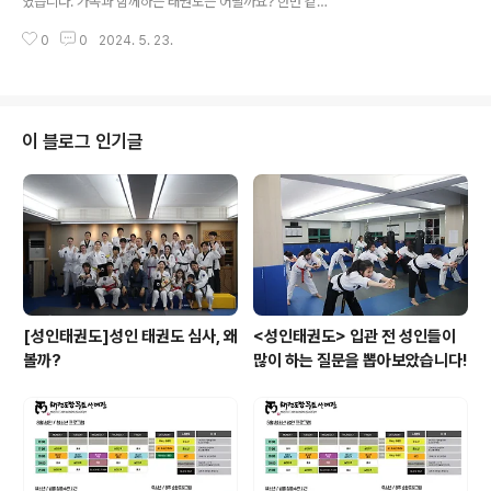
였습니다. 가족과 함께하는 태권도는 어떨까요? 한번 같이
의 가능합니다 서초점. 1544-9915 서래점. 1544-919
보실까요?부모님들께서는 유단자도 계시고 태권도를 처음
6
0
0
2024. 5. 23.
해보시는 분들도 계십니다. 걱정마세요 태권도장 무토에서
는 그 누구나 하실 수 있습니다!!! 태권도는 어려운 운동이
아닙니다!! 부모님과 처음해보는 스트레칭~ 시간~ 뭔가 ...
새롭지 않나요 ㅠㅠ 아이들과 함께 하는 운동 시간이라니
.... 흑흑 감격스럽습니다. 분명히 천천히 뛰기로 했지만...
이 블로그 인기글
그 누구보다 빠르고 꼭 먼저 들어오겠다는 의지에 ..... 최고
속도를 찍었습니다...... 만만치 않네요... 그리고 무엇보다
좋았던 점은 입가에 웃음이 끊이질 않는다는 겁니다!!! 이
제는 아이들이 가장 기다린 부모님과 함께 태권도를 해볼
까..
[성인태권도]성인 태권도 심사, 왜
<성인태권도> 입관 전 성인들이
볼까?
많이 하는 질문을 뽑아보았습니다!