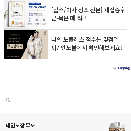
(새창열림)
로그 정보
태권도장 무토