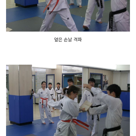
엎은 손날 격파