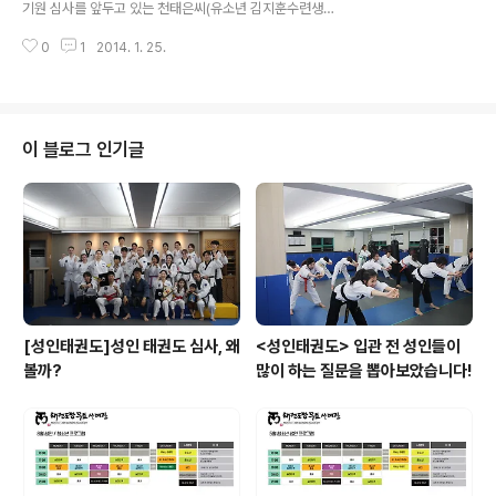
기원 심사를 앞두고 있는 천태은씨(유소년 김지훈수련생
어머니)의 손날 격파입니다. 송판... 니가 깨지나 내손이 깨
0
1
2014. 1. 25.
지나 보자~! 빠샤~!~!~! 댕강 짤렸네요^^;; 송판깨기는 원
래 쉬웠어요....ㅋ
이 블로그 인기글
[성인태권도]성인 태권도 심사, 왜
<성인태권도> 입관 전 성인들이
볼까?
많이 하는 질문을 뽑아보았습니다!