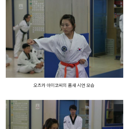
오츠카 아이코씨의 품새 시연 모습