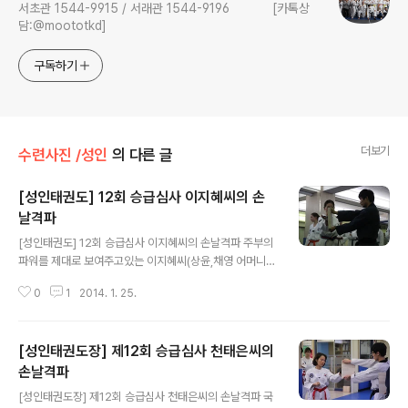
서초관 1544-9915 / 서래관 1544-9196 [카톡상
담:@moototkd]
구독하기
더보기
수련사진 /성인
의 다른 글
[성인태권도] 12회 승급심사 이지혜씨의 손
날격파
글 내용
[성인태권도] 12회 승급심사 이지혜씨의 손날격파 주부의
파워를 제대로 보여주고있는 이지혜씨(상윤,채영 어머니)
의 손날 격파 입니다. 아...긴장...4장이나 되다니.. 이녀석
0
1
2014. 1. 25.
무썰듯 썰어주마!! 빠직~~~~ 역시.. 대단한 파워와 기술..
두렵습니다...
[성인태권도장] 제12회 승급심사 천태은씨의
손날격파
글 내용
[성인태권도장] 제12회 승급심사 천태은씨의 손날격파 국