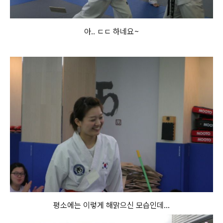
아.. ㄷㄷ 하네요~
평소에는 이렇게 해맑으신 모습인데...