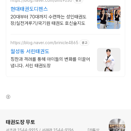
https://blog.naver.com/bms9030
광고
현대태권도디펜스
20대부터 70대까지 수련하는 성인태권도
장/실전겨루기/국기원 태권도 호신술지도
https://blog.naver.com/brinicle4865
광고
월성동 서린태권도
칭찬과 격려를 통해 아이들의 변화를 이끌어
냅니다. 서린 태권도장
(새창열림)
로그 정보
태권도장 무토
서초관 1544-9915 / 서래관 1544-9196 [카톡상