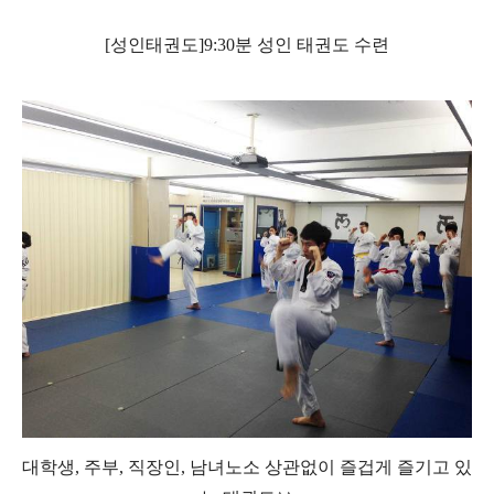
[성인태권도]9
:30분 성인 태권도 수련
대학생, 주부, 직장인, 남녀노소 상관없이 즐겁게 즐기고 있