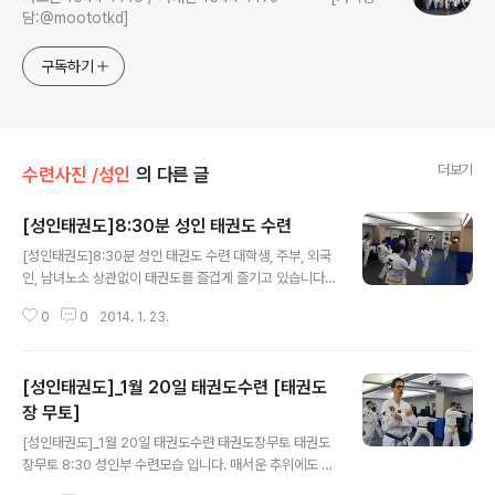
담:@moototkd]
구독하기
더보기
수련사진 /성인
의 다른 글
[성인태권도]8:30분 성인 태권도 수련
글 내용
[성인태권도]8:30분 성인 태권도 수련 대학생, 주부, 외국
인, 남녀노소 상관없이 태권도를 즐겁게 즐기고 있습니다.^
^
0
0
2014. 1. 23.
[성인태권도]_1월 20일 태권도수련 [태권도
장 무토]
글 내용
[성인태권도]_1월 20일 태권도수련 태권도장무토 태권도
장무토 8:30 성인부 수련모습 입니다. 매서운 추위에도 불
구하고 태권도 수련을 게을리 하지 않는 열정에 박수를 보