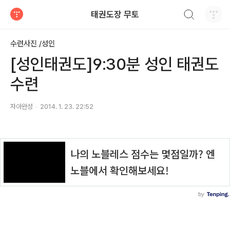
검색하기
태권도장 무토
티스토리
수련사진 /성인
[성인태권도]9:30분 성인 태권도
수련
자아완성
2014. 1. 23. 22:52