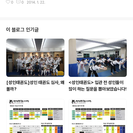
0
0
2014. 1. 22.
냅니다.^^ 앞으로도 계속 이런 열정으로 수련하시어 몸과
마음의 건강 그리고 덤으로 다이어트까지 효과를 보시기
바랍니다. 심사가 이제 이틀 앞으로 다가왔네요~ 다들 마
지막까지 열심히 수련하시어 좋은 결과 있기를 기대합니
다. ▲ 기본발차기 수련시간 ▲ 세현씨의 치지르기 모습
이 블로그 인기글
▲ 신규입관생 신호식씨^^ ▲ 흰 띠 수련생 분들의 품새연
습 ▲김혜림 사범님이 직접 품새를 지도하는 모습 ▲ 왼쪽
부터 조지 수련생, 정영원 수련생, 알렉산더 수련생 ▲ 갈
셀알노(교보AXA CEO)수련생의 진지한 품새시연
[성인태권도]성인 태권도 심사, 왜
<성인태권도> 입관 전 성인들이
볼까?
많이 하는 질문을 뽑아보았습니다!