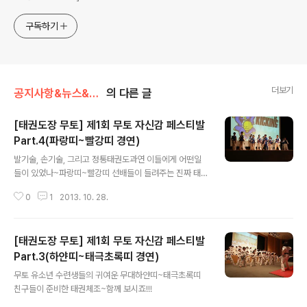
구독하기
더보기
공지사항&뉴스&행사/행사/대회
의 다른 글
[태권도장 무토] 제1회 무토 자신감 페스티발
Part.4(파랑띠~빨강띠 경연)
글 내용
발기술, 손기술, 그리고 정통태권도과연 이들에게 어떤일
들이 있었나~파랑띠~빨강띠 선배들이 들려주는 진짜 태권
도 이야기
0
1
2013. 10. 28.
[태권도장 무토] 제1회 무토 자신감 페스티발
Part.3(하얀띠~태극초록띠 경연)
글 내용
무토 유소년 수련생들의 귀여운 무대하얀띠~태극초록띠
친구들이 준비한 태권체조~함께 보시죠!!!