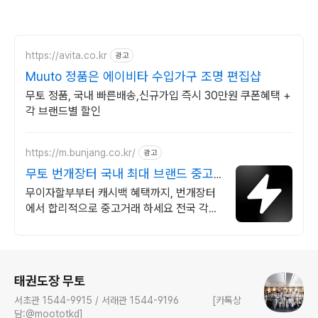
https://avita.co.kr
광고
Muuto 정품은 에이비타 수입가구 조명 편집샵
무토 정품, 국내 빠른배송,신규가입 즉시 30만원 쿠폰혜택 +
각 브랜드별 할인
https://m.bunjang.co.kr/
광고
무토 번개장터 국내 최대 브랜드 중고
거래
무이자할부부터 캐시백 혜택까지, 번개장터
에서 합리적으로 중고거래 하세요 전국 각지
에서 올라오는 전국구 최다 상품 매일 10만
개 이상의 신규 상품 업로드
로그 정보
태권도장 무토
서초관 1544-9915 / 서래관 1544-9196 [카톡상
담:@moototkd]