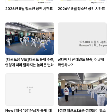
2026년 8월 청소년 성인 시간표
2026년 5월 청소년 성인 시간표
[태권도장 무토]태권도 품새 수련,
군대에서 딴 태권도 단증, 어떻게
연령에 따라 달라지는 놀라운 변화
확인하나?
New [태극 1장]유급자 품새_태
[성인 태권도]요즘 성인들이 헬스