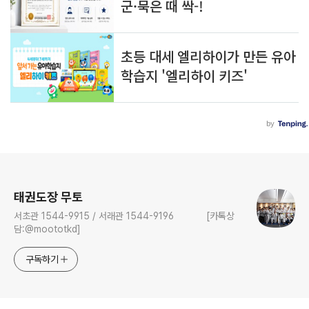
로그 정보
태권도장 무토
서초관 1544-9915 / 서래관 1544-9196 [카톡상
담:@moototkd]
구독하기