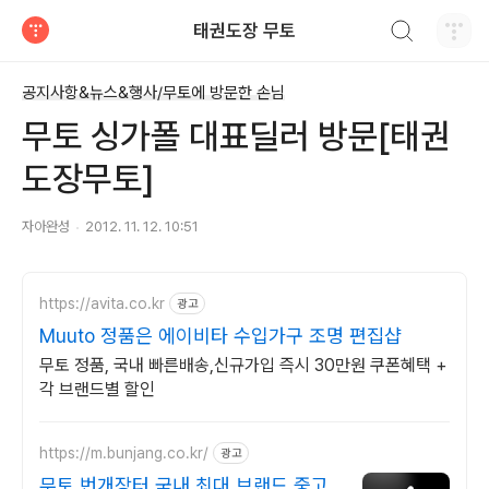
검색하기
태권도장 무토
티스토리
공지사항&뉴스&행사/무토에 방문한 손님
무토 싱가폴 대표딜러 방문[태권
도장무토]
자아완성
2012. 11. 12. 10:51
https://avita.co.kr
광고
Muuto 정품은 에이비타 수입가구 조명 편집샵
무토 정품, 국내 빠른배송,신규가입 즉시 30만원 쿠폰혜택 +
각 브랜드별 할인
https://m.bunjang.co.kr/
광고
무토 번개장터 국내 최대 브랜드 중고