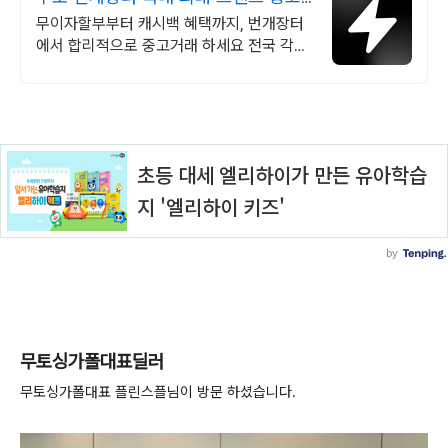
거래
무이자할부부터 캐시백 혜택까지, 번개장터
에서 합리적으로 중고거래 하세요 전국 각지
에서 올라오는 전국구 최다 상품 매일 10만
개 이상의 신규 상품 업로드
무토싱가폴대표딜러
무토싱가폴대표 플린스플님이 방문 하셨습니다.