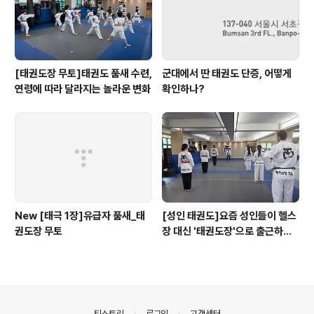
[태권도장 무토]태권도 품새 수련,
군대에서 딴 태권도 단증, 어떻게
연령에 따라 달라지는 놀라운 변화
확인하나?
New [태극 1장]유급자 품새_태
[성인 태권도]요즘 성인들이 헬스
권도장 무토
장 대신 '태권도장'으로 출근하는
이유?
의안내
티스토리
로그인
고객센터