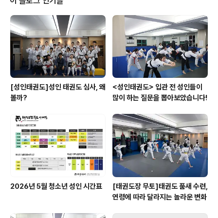
이 블로그 인기글
래관 https://map.naver.com/v5/search/%ED%8
3%9C%EA%B6%8C%EB%8F%84%EC%9E%A
5%20%EB%AC%B4%ED%86%A0/place/35581
789?placePath=%3Fentry=pll%26from=nx%2..
[성인태권도]성인 태권도 심사, 왜
<성인태권도> 입관 전 성인들이
볼까?
많이 하는 질문을 뽑아보았습니다!
2026년 5월 청소년 성인 시간표
[태권도장 무토]태권도 품새 수련,
연령에 따라 달라지는 놀라운 변화