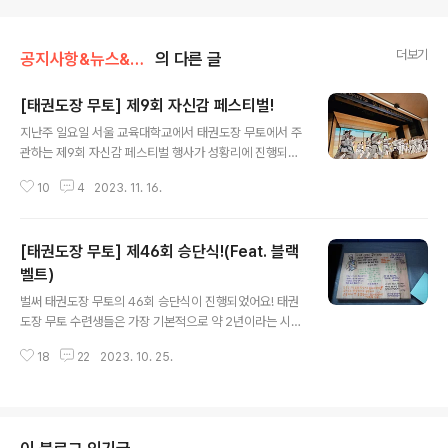
더보기
공지사항&뉴스&행사
의 다른 글
[태권도장 무토] 제9회 자신감 페스티벌!
글 내용
지난주 일요일 서울 교육대학교에서 태권도장 무토에서 주
관하는 제9회 자신감 페스티벌 행사가 성황리에 진행되었
어요! 작년에 이어 올해도 서울 교대 종합문화관에서 진행
10
4
2023. 11. 16.
되었어요! 관객석이 450석 정도로 굉장히 많지만 자리가
부족할 정도로 많은 분들이 오셨어요! 상담은 서래관 154
4-9196 / 서초관 1544-9915로 문의 부탁드리며 아래
[태권도장 무토] 제46회 승단식!(Feat. 블랙
네이버 예약도 많은 관심 부탁드려요!!! *서래관 태권도장
무토 서래관 - 네이버 지도 (naver.com) 네이버 지도 태
벨트)
글 내용
권도장무토 서래관 map.naver.com *서초관 태권도장
벌써 태권도장 무토의 46회 승단식이 진행되었어요! 태권
무토 서초관 - 네이버 지도 (naver.com) 네이버 지도 태
도장 무토 수련생들은 가장 기본적으로 약 2년이라는 시간
권도장무토 서초관 map.naver.com 그럼 어떤 모습이였
동안 성실히 수련하여 승단 심사를 보러 가게 돼요! 그중에
는지 함께 보시죠!!! 행사 시작 전 지도진 모두가 자리 마킹,
18
22
2023. 10. 25.
서도 2단, 3단, 4단 등 높은 단수를 따려면 더욱 성실하게
..
긴 시간을 수련해야 해요! 태권도장 무토에서는 다양한 연
령대의 수련생이 있어요! 수련생 분들이 어떤 퍼포먼스를
보여주실지 너무 기대가 돼요! 진정한 실력을 만들고 싶으
신 분들은 아래에 있는 네이버 예약으로 부탁드려요!!! *서