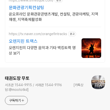
https://www.shnesque.com/
광고
문화관광기획컨설팅
온오프라인 문화관광콘텐츠개발, 컨설팅, 관광마케팅, 지역
재생, 지역축제활성화
https://tv.naver.com/orangefintracks
광고
오렌지핀 트랙스
오렌지핀의 다양한 음악과 기타 백킹트랙 영
상 보기
로그 정보
태권도장 무토
서초관 1544-9915 / 서래관 1544-9196 [카톡상
담:@moototkd]
구독하기