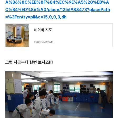
A%B6%8C%EB%8F%84%EC%9E%A5%20%EB%A
C%B4%ED%86%A0/place/1256988473?placePath
=%3Fentry=pll&c=15,0,0,3,dh
네이버 지도
map.naver.com
그럼 지금부터 한번 보시죠!!!