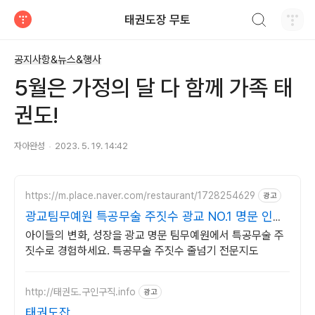
검색하기
태권도장 무토
티스토리
공지사항&뉴스&행사
5월은 가정의 달 다 함께 가족 태
권도!
자아완성
2023. 5. 19. 14:42
https://m.place.naver.com/restaurant/1728254629
광고
광교팀무예원 특공무술 주짓수 광교 NO.1 명문 인기
도장
아이들의 변화, 성장을 광교 명문 팀무예원에서 특공무술 주
짓수로 경험하세요. 특공무술 주짓수 줄넘기 전문지도
http://태권도.구인구직.info
광고
태권도잡