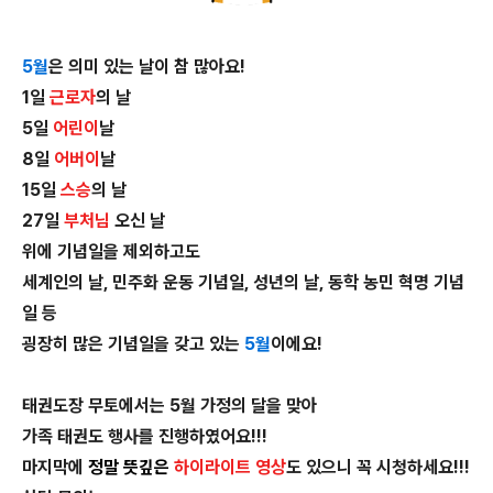
5월
은 의미 있는 날이 참 많아요!
1일
근로자
의 날
5일
어린이
날
8일
어버이
날
15일
스승
의 날
27일
부처님
오신 날
위에 기념일을 제외하고도
세계인의 날, 민주화 운동 기념일, 성년의 날, 동학 농민 혁명 기념
일 등
굉장히 많은 기념일을 갖고 있는
5월
이에요!
태권도장 무토에서는 5월 가정의 달을 맞아
가족 태권도 행사를 진행하였어요!!!
마지막에
정말 뜻깊은
하이라이트 영상
도 있으니 꼭 시청하세요!!!