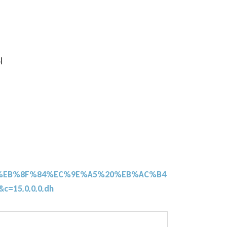
니
%8C%EB%8F%84%EC%9E%A5%20%EB%AC%B4
=15,0,0,0,dh