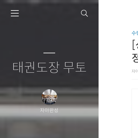
수
[
태권도장 무토
자
자아완성