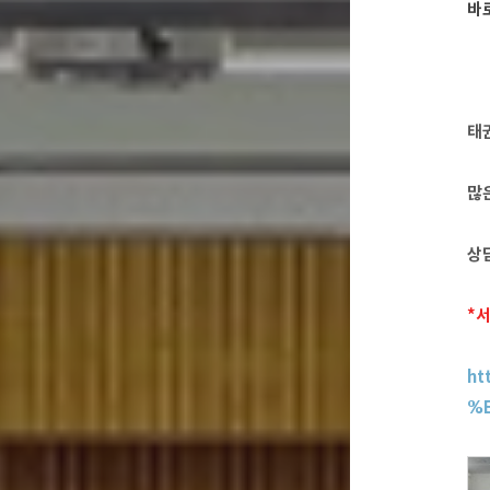
바
태
많은
상
*
ht
%E