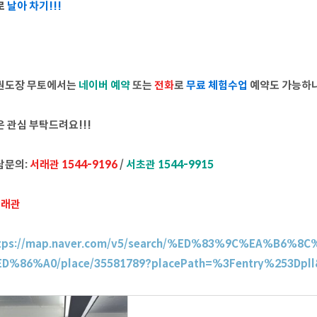
로
날아 차기!!!
권도장 무토에서는
네이버 예약
또는
전화
로
무료 체험수업
예약도 가능하
 관심 부탁드려요!!!
담문의:
서래관 1544-9196
/
서초관 1544-9915
서래관
tps://map.naver.com/v5/search/%ED%83%9C%EA%B6
D%86%A0/place/35581789?placePath=%3Fentry%253Dpll&c