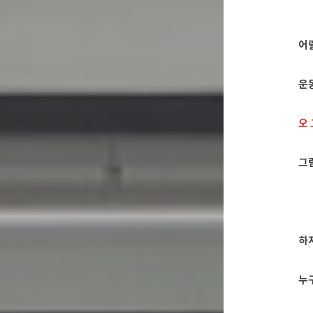
어
운
오
그
하
누