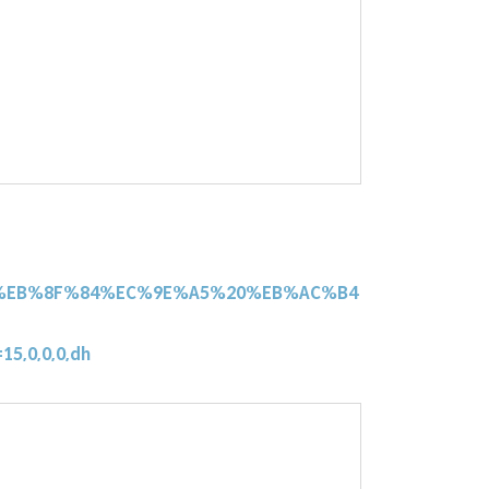
%8C%EB%8F%84%EC%9E%A5%20%EB%AC%B4
5,0,0,0,dh