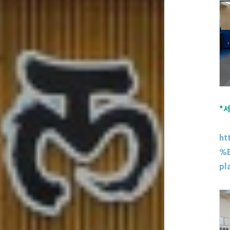
*
ht
%E
pl