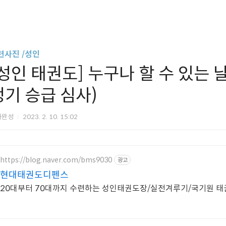
련사진 /성인
성인 태권도] 누구나 할 수 있는 날아
정기 승급 심사)
아완성
2023. 2. 10. 15:02
https://blog.naver.com/bms9030
광고
현대태권도디펜스
20대부터 70대까지 수련하는 성인태권도장/실전겨루기/국기원 