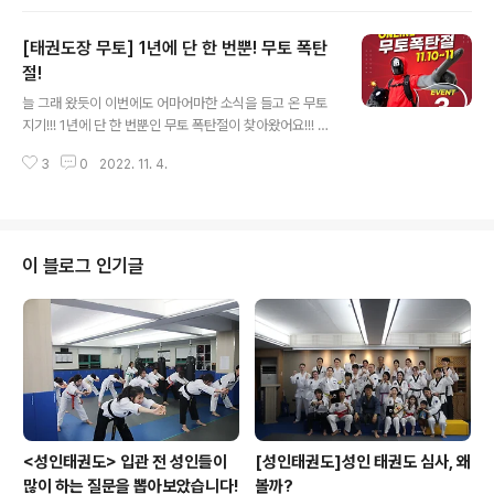
리고 태권도장 무토에서 이번 수험생들을 대상으로 엄청난
이벤트가 준비 되어 있다고 하여 소식을 들고 왔어요!!! 상
[태권도장 무토] 1년에 단 한 번뿐! 무토 폭탄
담문의는 서래관 1544-9196 / 서초관 1544-9915로
부탁드려요~~~ 다 같이 혜택 한번 보시죠!!! 혜택 1. 3개월
절!
글 내용
이상 등록 시 40% 할인!!! 혜택 2. 12개월 장기 등록 시 개
늘 그래 왔듯이 이번에도 어마어마한 소식을 들고 온 무토
인 락카 제공!!! 혜택 3. 12개월 장기 등록 시 수업 교재, 교
지기!!! 1년에 단 한 번뿐인 무토 폭탄절이 찾아왔어요!!! 며
환권 제공!!! 그리고 태권도장 무토에서는 체험수업도 무료
칠 전 오프라인 폭탄절에도 많은 분들이 원하시는 상품을
로 가능해요!!! 더 이상 고민하실 이유가 없..
3
0
2022. 11. 4.
줍줍 하셨죠!!! 이번 온라인에서는 얼마나 많은 분들이 주문
할지 기대가 되는데요!!! 사전 이벤트도 있으니 많은 관심
부탁드려요~~~ 이 정도면 정말 회사 제품을 싹쓸이할 수
있겠어요!!! 상품은 제한되어 있으니 빠르게 많은 참여 부탁
드려요!!! 저도 참여해야겠어요!!! 많은 관심 부탁드려요~~
이 블로그 인기글
~
<성인태권도> 입관 전 성인들이
[성인태권도]성인 태권도 심사, 왜
많이 하는 질문을 뽑아보았습니다!
볼까?