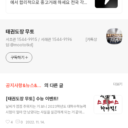
에서 합리적으로 중고거래 하세요 전국 각지
에서 올라오는 전국구 최다 상품 매일 10만
개 이상의 신규 상품 업로드
로그 정보
태권도장 무토
서초관 1544-9915 / 서래관 1544-9196 [카톡상
담:@moototkd]
구독하기
더보기
공지사항&뉴스&행사
의 다른 글
[태권도장 무토] 수능 이벤트!
글 내용
날씨가 점점 추워지는 거 보니 2023학년도 대학수학능력
시험이 얼마 안 남았다는 사실을 실감하게 되는 거 같아
요!!! 수많은 수험생들이 지금까지 정말 열심히 공부를 했을
4
0
2022. 11. 14.
텐데요. 끝까지 힘내서 좋은 결실을 맺기를 바랍니다!!! 그