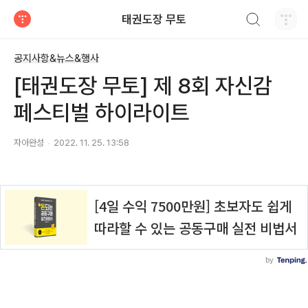
검색하기
태권도장 무토
티스토리
공지사항&뉴스&행사
[태권도장 무토] 제 8회 자신감
페스티벌 하이라이트
자아완성
2022. 11. 25. 13:58