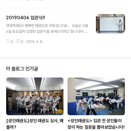
다!! 저희 도장에서도 유소년 수련생들이 심사를 하고 왔습
니다!!! 국기원에 출발하기 전 도장에서 몸푸는 모습입니다
~ 잠실 학생 체육관에 도착해서 대기를 하면서 간식을 먹
20190406 입관식!!
고 있는 수련생의 모습입니다^^ 대기하는 모습과는 다르게
글 내용
잔뜩 긴장한 우리 수련생들의 모습!! 너무 귀엽지 않나요
안녕하세요!! 행복한 태권도장 무토입니다♪♩ 오늘은 4월
~??!♡ 승품심사 준비하느라 그동안 우리 수련생들에게 박
6일 토요일에 있었던 입관식을 보여드리려고 합니다!!!! 입
수~~(짝짝짝!!) 수련생들을 지도해주신 우리 사범님들께도
관식이란?! 저희 도장의 새로오신 수련생분들을 위한 자리
박수~~(짝짝짝!!) ♡모두 모두 수고하셨습니다♡
0
0
2019. 4. 8.
입니다! ▽▽그럼 한 번 보러 가시죠▽▽ △입관식을 시
작하기 전 관장님의 기본예절 교육 시간입니다△ △아이
들의 질문하는 모습입니다△ 집중하고 있는 모습이 참 이
쁘지않나요~?♡ △입관식 시작 전 몸푸는 모습입니다△
△본 운동 시작 전에 기본 지르기를 하고~△ △학부모님
이 블로그 인기글
이 직접 자녀들의 격파를 잡아줍니다!△ 격파를 하면 아이
들의 자신감도 향상이 되고 스스로도 무언가를 해낼 수 있
다는 성취감을 얻게 됩니다! △아이들이 각자의 앨범을 받
고 사진을 구경하는 모습입니다△
[성인태권도]성인 태권도 심사, 왜
<성인태권도> 입관 전 성인들이
볼까?
많이 하는 질문을 뽑아보았습니다!