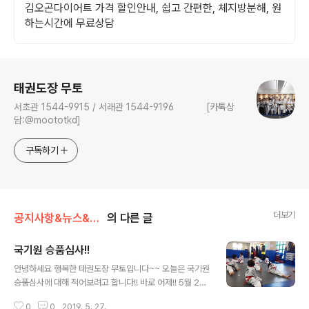
김오곤다이어트 가격 할인안내, 쉽고 간편한, 체지방분해, 원
하는시간에 무료상담
로그 정보
태권도장 무토
서초관 1544-9915 / 서래관 1544-9196 [카톡상
담:@moototkd]
구독하기
더보기
공지사항&뉴스&행사/행사/대회
의 다른 글
국기원 승품심사!!
글 내용
안녕하세요 행복한 태권도장 무토입니다~~ 오늘은 국기원
승품심사에 대해 적어보려고 합니다!! 바로 어제!! 5월 26
일에 잠실 학생 체육관에서 국기원 승품심사가 있었습니
0
0
2019. 5. 27.