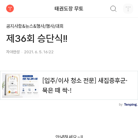
검색하기
태권도장 무토
티스토리
공지사항&뉴스&행사/행사/대회
제36회 승단식!!
자아완성
2021. 6. 5. 16:22
안녕하세요~!!