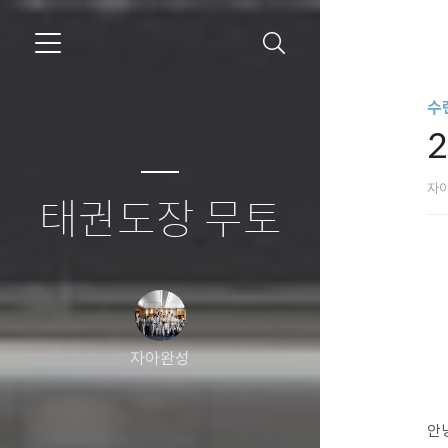
수
자
태권도장 무토
자아완성
안