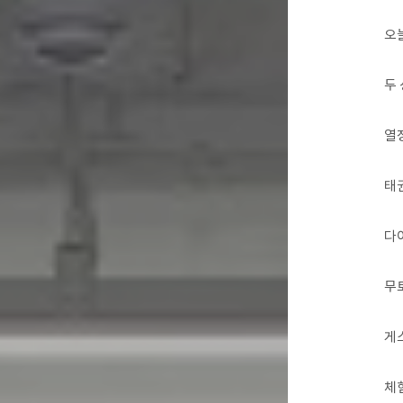
오
두
열
태
다
무
게
체험