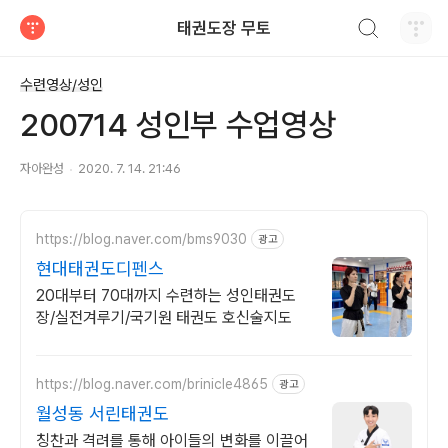
검색하기
태권도장 무토
티스토리
수련영상/성인
200714 성인부 수업영상
자아완성
2020. 7. 14. 21:46
https://blog.naver.com/bms9030
광고
현대태권도디펜스
20대부터 70대까지 수련하는 성인태권도
장/실전겨루기/국기원 태권도 호신술지도
https://blog.naver.com/brinicle4865
광고
월성동 서린태권도
칭찬과 격려를 통해 아이들의 변화를 이끌어