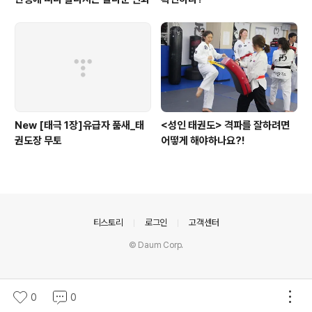
New [태극 1장]유급자 품새_태
<성인 태권도> 격파를 잘하려면
권도장 무토
어떻게 해야하나요?!
의안내
티스토리
로그인
고객센터
© Daum Corp.
0
0