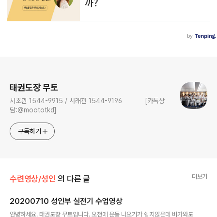
로그 정보
태권도장 무토
서초관 1544-9915 / 서래관 1544-9196 [카톡상
담:@moototkd]
구독하기
더보기
수련영상/성인
의 다른 글
20200710 성인부 실전기 수업영상
글 내용
안녕하세요. 태권도장 무토입니다. 오전에 운동 나오기가 쉽지않은데 비가와도