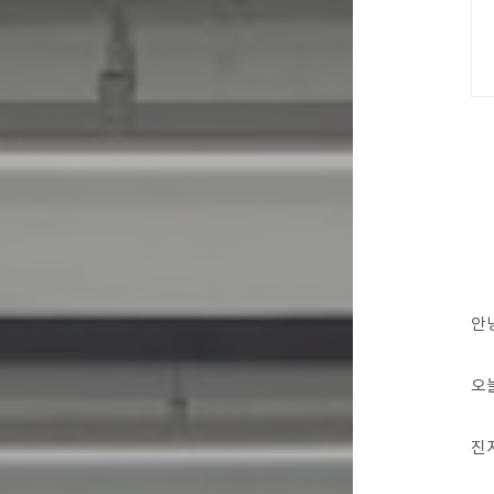
안
오
진