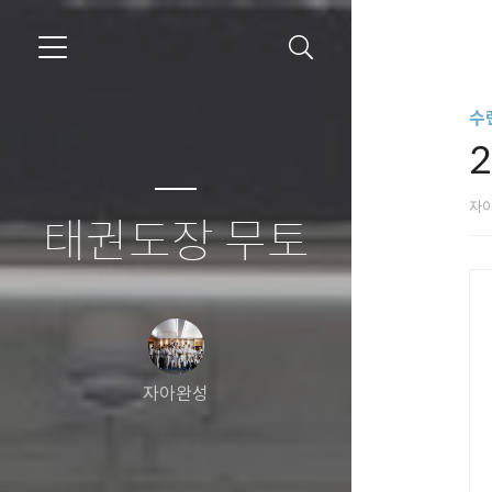
수
자
태권도장 무토
자아완성