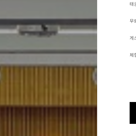
태
무
게
체험