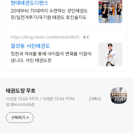
현대태권도디펜스
20대부터 70대까지 수련하는 성인태권도
장/실전겨루기/국기원 태권도 호신술지도
https://blog.naver.com/brinicle4865
광고
월성동 서린태권도
칭찬과 격려를 통해 아이들의 변화를 이끌어
냅니다. 서린 태권도장
로그 정보
태권도장 무토
서초관 1544-9915 / 서래관 1544-9196 [카톡상
담:@moototkd]
구독하기