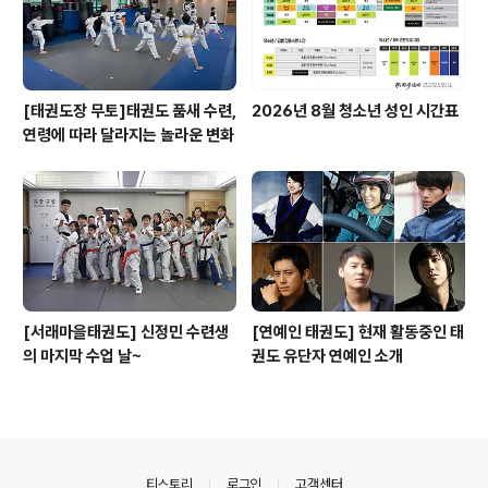
[태권도장 무토]태권도 품새 수련,
2026년 8월 청소년 성인 시간표
연령에 따라 달라지는 놀라운 변화
[서래마을태권도] 신정민 수련생
[연예인 태권도] 현재 활동중인 태
의 마지막 수업 날~
권도 유단자 연예인 소개
의안내
티스토리
로그인
고객센터