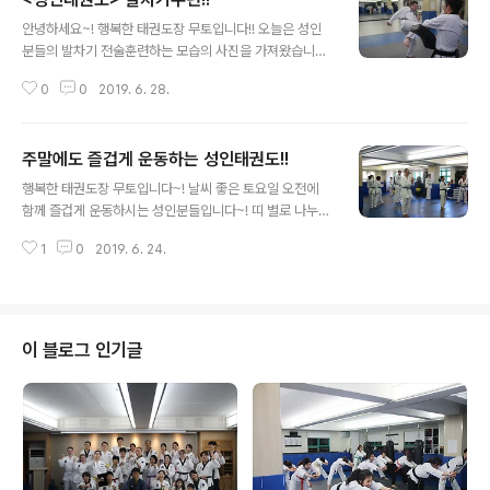
글 내용
안녕하세요~! 행복한 태권도장 무토입니다!! 오늘은 성인
분들의 발차기 전술훈련하는 모습의 사진을 가져왔습니다
~ 태권도는 함께 할수록 즐거운 운동입니다~! 열심히 수련
0
0
2019. 6. 28.
하시는 성인분들의 모습을 보니 행복해집니다~♥
주말에도 즐겁게 운동하는 성인태권도!!
글 내용
행복한 태권도장 무토입니다~! 날씨 좋은 토요일 오전에
함께 즐겁게 운동하시는 성인분들입니다~! 띠 별로 나누어
각자 띠에 맞는 품새를 하며 서로를 격려해줍니다~! 열정
1
0
2019. 6. 24.
적으로 운동하시는 흰띠의 시범입니다~ 저의 도장의 꽃 초
록띠의 시범입니다~ 멋진 유단자의 품새 시범입니다~ 항
상 마무리로 체력을 기르시는 저의 도장 성인분들이십니다
~! 열심히 운동을 마치고 서로에 대한 예를 갖추고 격려해
주며 마무리합니다~!
이 블로그 인기글