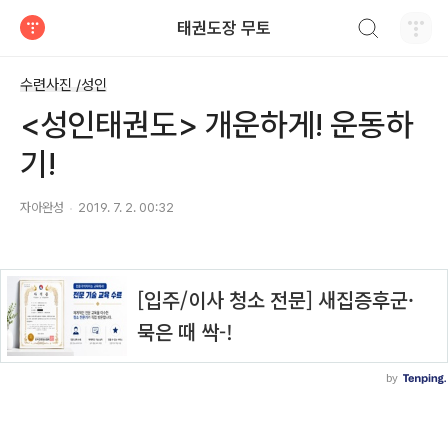
검색하기
태권도장 무토
티스토리
수련사진 /성인
<성인태권도> 개운하게! 운동하
기!
자아완성
2019. 7. 2. 00:32