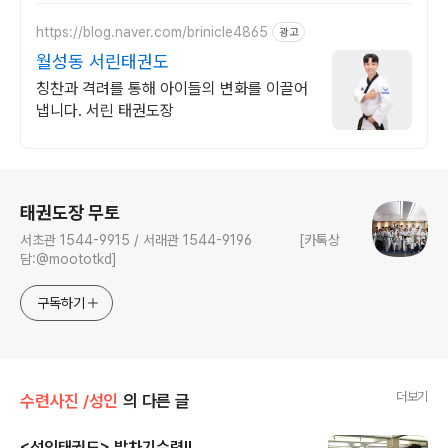
https://blog.naver.com/brinicle4865
광고
월성동 서린태권도
칭찬과 격려를 통해 아이들의 변화를 이끌어
냅니다. 서린 태권도장
로그 정보
태권도장 무토
서초관 1544-9915 / 서래관 1544-9196 [카톡상
담:@moototkd]
구독하기
더보기
수련사진 /성인
의 다른 글
<성인태권도> 발차기수련!!