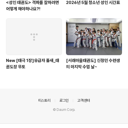
<성인 태권도> 격파를 잘하려면
2026년 5월 청소년 성인 시간표
어떻게 해야하나요?!
New [태극 1장]유급자 품새_태
[서래마을태권도] 신정민 수련생
권도장 무토
의 마지막 수업 날~
의안내
티스토리
로그인
고객센터
© Daum Corp.