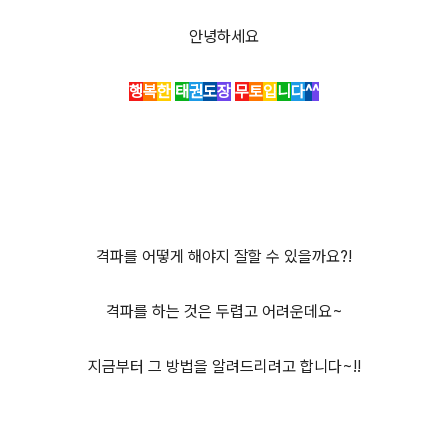
안녕하세요
행
복
한
태
권
도
장
무
토
입
니
다
^
^
격파를 어떻게 해야지 잘할 수 있을까요?!
격파를 하는 것은 두렵고 어려운데요~
지금부터 그 방법을 알려드리려고 합니다~!!