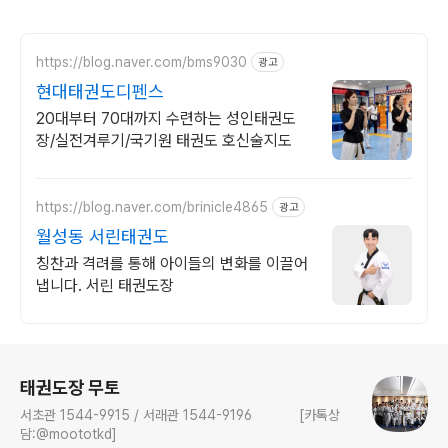
https://blog.naver.com/bms9030
광고
현대태권도디펜스
20대부터 70대까지 수련하는 성인태권도
장/실전겨루기/국기원 태권도 호신술지도
https://blog.naver.com/brinicle4865
광고
월성동 서린태권도
칭찬과 격려를 통해 아이들의 변화를 이끌어
냅니다. 서린 태권도장
로그 정보
태권도장 무토
서초관 1544-9915 / 서래관 1544-9196 [카톡상
담:@moototkd]