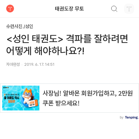
검색하기
태권도장 무토
티스토리
수련사진 /성인
<성인 태권도> 격파를 잘하려면
어떻게 해야하나요?!
자아완성
2019. 6. 17. 14:51