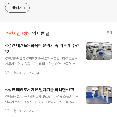
구독하기
더보기
수련사진 /성인
의 다른 글
<성인 태권도> 화목한 분위기 속 겨루기 수련
♡
글 내용
♡안녕하세요♡ ♡행복한 태권도장 무토입니다♡ 오늘은
겨루기 수련 모습을 보여드리려고 하는데요~ 화목한 분위
기 속 도장에 오셔서 친해지신 분들, 부부, 외국분들이 함께
0
0
2019. 6. 14.
하였습니다!! 기분 좋은 모습을 다함께 보러 가시죠~!! 첫번
째, 두번째 사진을 보시면 두 부부가 함께 수련하는 모습을
볼 수 있습니다^^ 함께 땀을 흘리면서 열심히 하는 모습이
<성인 태권도> 기본 발차기를 하려면~??!
보기 좋네요~♡♡ 화목할 때는 화목하게, 진지할 때는 진
글 내용
지하게~ 열심히 집중하여 수련하는 모습이 너무 멋있고 보
안녕하세요 행복한 태권도장 무토입니다^^♥ 오늘은 기본
기 좋습니다♡♡
발차기 수련모습을 보여드리려고 합니다~^^ 무릎 올리기
를 먼저 한 후♥ 발차기를 찹니다♥ 이때, 허공에다가 찬 후
0
0
2019. 6. 11.
미트에다가도 찹니다!!