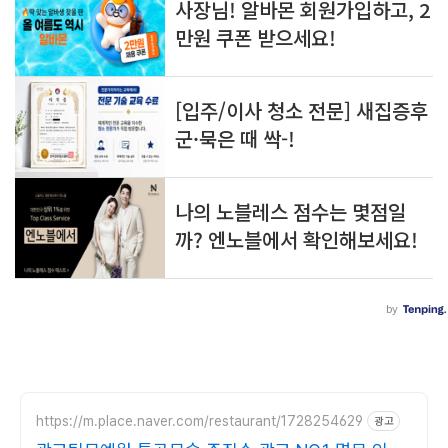
https://m.place.naver.com/restaurant/1728254629
광고