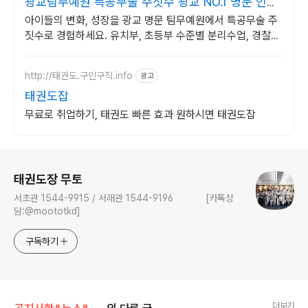
광교팀무예원 특공무술 주짓수 광교 NO.1 명문 인기
도장
아이들의 변화, 성장을 광교 명문 팀무예원에서 특공무술 주
짓수로 경험하세요. 유치부, 초등부 수준별 분리수업, 경찰가
산점 정식인증 체육관
http://태권도.구인구직.info
광고
태권도잡
무료로 취업하기, 태권도 빠른 효과 원하시면 태권도잡
로그 정보
태권도장 무토
서초관 1544-9915 / 서래관 1544-9196 [카톡상
담:@moototkd]
구독하기
더보기