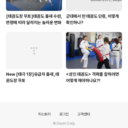
[태권도장 무토]태권도 품새 수련,
군대에서 딴 태권도 단증, 어떻게
연령에 따라 달라지는 놀라운 변화
확인하나?
New [태극 1장]유급자 품새_태
<성인 태권도> 격파를 잘하려면
권도장 무토
어떻게 해야하나요?!
의안내
티스토리
로그인
고객센터
© Daum Corp.