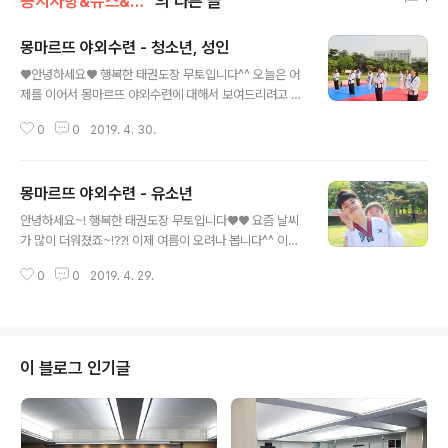
공지사항&뉴스&행사
의 다른 글
몽마르뜨 야외수련 - 청소년, 성인
글 내용
♥안녕하세요♥ 행복한 태권도장 무토입니다^^ 오늘은 어
제를 이어서 몽마르뜨 야외수련에 대해서 보여드리려고 합
니다!! 유소년 수련생들이 아닌 청소년, 성인 수련생들인데
0
0
2019. 4. 30.
요~!! 어떤 수련을 했는지 궁금하지 않으신가요~??! 궁금
하시다고요~??! 그럼~ 지금 바로 보!시!죠! ▼ ▼ ▼ ▲ 수
련 시작 전 어떤 수련을 할 것인지 경청하는 모습입니다▲
몽마르뜨 야외수련 - 유소년
▲노래에 맞춰서 간단하게 몸을 풀고~~▲ ▲창작품새▲
글 내용
그룹을 나누어서 최소 12동작으로 된 창작품새를 만듭니
안녕하세요~! 행복한 태권도장 무토입니다♥♥ 요즘 날씨
다!! 처음 해보는 종목이어서 낯설게 느껴질 수 있었지만 모
가 많이 더워졌죠~!??! 이제 여름이 오려나 봅니다^^ 이렇
두 재미있게 해주셨습니다^^♡ ▲품새▲ 다 같이 태극 1
게 좋은 날씨에 실내에 있기 너무 아쉬운데요~~ 그래서 저
장을 해보았습니다! 모두가 하나가 된 마음으로 수련에 임
0
0
2019. 4. 29.
희가 야!외!수!련!을 준비하였습니다!!! 몽마르뜨 공원에서
하였습니다^3^♡ ▲휴식▲ 휴식 시간을 가지면서 이야기
진행하였던 야외수련!! 지금 보러 가시죠!!!! ▼ ▼ ▼ ▲시
도 나누고 발차기 사진도 찍었습니다!..
작 전 아이들의 모습^^ 매우 들떠보이네요▲ ▲웜업▲ 본
수련을 하기 전! 도장규범을 외우고~ 스트레칭을 하고~ 몸
에 열을 내주기 위해서 무토 체조와 주먹지르기를 합니다!!
이 블로그 인기글
▲장애물 달리기▲ 야외에 나왔으니 뛰어야겠죠~!! 팀을
나누어서 장애물 달리기를 해줍니다!!! ▲땀을 흘리면서 열
심히 하는 모습이 너무 이쁘네요♡▲ ▲서로 대화하면서
친해지는 모습이 보기 좋죠~!?▲ ▲품새▲ 그냥 품새만